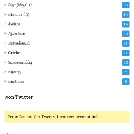
தொழில்நுட்பம்
15
விளையாட்டு
14
சினிமா
14
ஆன்மீகம்
13
ஆரோக்கியம்
11
Cricket
11
வேலைவாய்ப்பு
10
வரலாறு
7
வானிலை
5
@on Twitter
Error Can not Get Tweets, Incorrect account info.