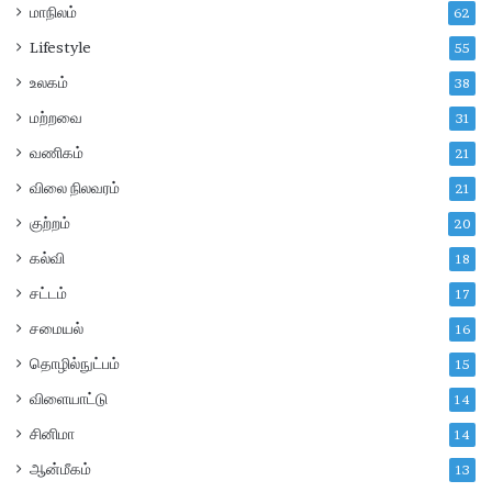
க
பு
மாநிலம்
62
ள்
…
Lifestyle
55
உ
!
ட
!
உலகம்
38
னே
!
மற்றவை
31
வி
ண்
வணிகம்
21
ண
விலை நிலவரம்
ப்
21
பி
குற்றம்
20
யு
கல்வி
ங்
18
க
சட்டம்
17
ள்
சமையல்
16
தொழில்நுட்பம்
15
விளையாட்டு
14
சினிமா
14
ஆன்மீகம்
13