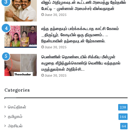
விஜய் அதிமுகவுடன் கூட்டணி அமைத்து தேர்தலில்
6
க
போட்டி – முன்னாள் அமைச்சர் விஸ்வநாதன்
,
உ
June 30, 2025
7
ய
1
ர்
5
எந்த தந்தையும் பார்க்கக்கூடாத காட்சி கோலம்
வு
கா
_திருப்பூர், கோடியில் ஒரு திருமணம்.. ..
!
லி
ரிதன்யாவின் தந்தையுடன் நேர்காணல்.
த
ப்
மி
June 30, 2025
ப
ழ
பெண்ணின் தொண்டையில் சிக்கிய மீன்முள்
ணி
க
கழுதை கீழித்துக்கொண்டு வெளியே வந்ததால்
யி
அ
மருத்துவர்கள் அதிர்ச்சி…
ட
ர
June 30, 2025
ங்
சு
க
மு
Categories
ள்
க்
–
கி
ப
ய
செய்திகள்
238
ட்
அ
ட
றி
தமிழகம்
164
தா
வி
அரசியல்
64
ரி
ப்