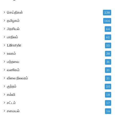
செய்திகள்
238
தமிழகம்
164
அரசியல்
64
மாநிலம்
62
Lifestyle
55
உலகம்
38
மற்றவை
31
வணிகம்
21
விலை நிலவரம்
21
குற்றம்
20
கல்வி
18
சட்டம்
17
சமையல்
16