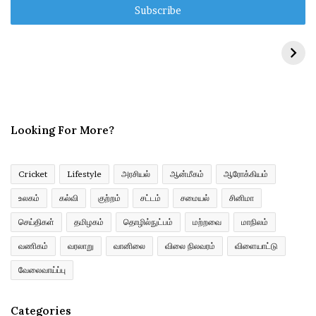
e
r
y
o
u
r
E
m
Looking For More?
a
i
l
a
Cricket
Lifestyle
அரசியல்
ஆன்மீகம்
ஆரோக்கியம்
d
உலகம்
கல்வி
குற்றம்
சட்டம்
சமையல்
சினிமா
d
r
செய்திகள்
தமிழகம்
தொழில்நுட்பம்
மற்றவை
மாநிலம்
e
வணிகம்
வரலாறு
வானிலை
விலை நிலவரம்
விளையாட்டு
s
s
வேலைவாய்ப்பு
Categories