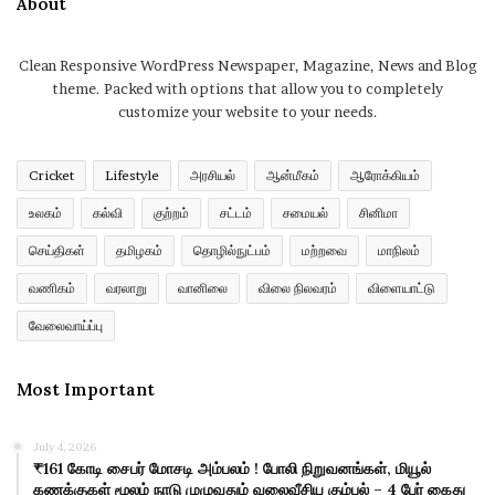
About
Clean Responsive WordPress Newspaper, Magazine, News and Blog
theme. Packed with options that allow you to completely
customize your website to your needs.
Cricket
Lifestyle
அரசியல்
ஆன்மீகம்
ஆரோக்கியம்
உலகம்
கல்வி
குற்றம்
சட்டம்
சமையல்
சினிமா
செய்திகள்
தமிழகம்
தொழில்நுட்பம்
மற்றவை
மாநிலம்
வணிகம்
வரலாறு
வானிலை
விலை நிலவரம்
விளையாட்டு
வேலைவாய்ப்பு
Most Important
July 4, 2026
₹161 கோடி சைபர் மோசடி அம்பலம் ! போலி நிறுவனங்கள், மியூல்
கணக்குகள் மூலம் நாடு முழுவதும் வலைவீசிய கும்பல் – 4 பேர் கைது