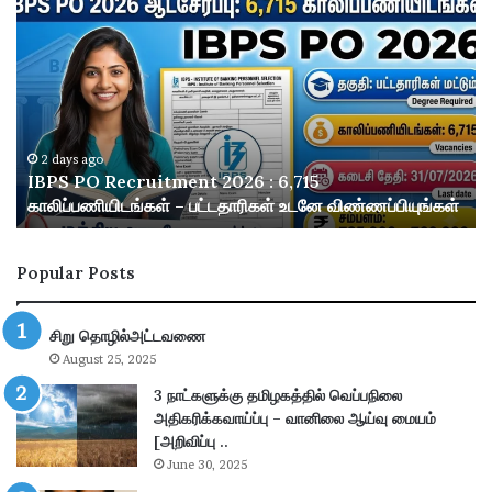
B
க
P
ளி
S
ர்
P
உ
O
ரி
R
ம
e
த்
2 days ago
–
IBPS PO Recruitment 2026 : 6,715
c
த
காலிப்பணியிடங்கள் – பட்டதாரிகள் உடனே விண்ணப்பியுங்கள்
r
க
u
மா
i
த
Popular Posts
t
ம்
m
ரூ
e
.
சிறு தொழில்அட்டவணை
n
2
August 25, 2025
t
,
2
5
3 நாட்களுக்கு தமிழகத்தில் வெப்பநிலை
0
0
அதிகரிக்கவாய்ப்பு – வானிலை ஆய்வு மையம்
2
0
[அறிவிப்பு ..
6
-
June 30, 2025
:
ஆ