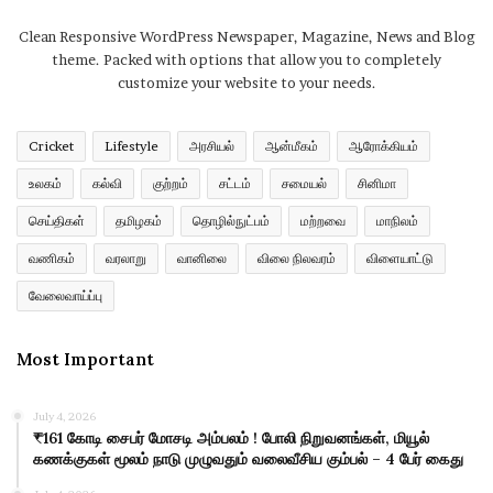
Clean Responsive WordPress Newspaper, Magazine, News and Blog
theme. Packed with options that allow you to completely
customize your website to your needs.
Cricket
Lifestyle
அரசியல்
ஆன்மீகம்
ஆரோக்கியம்
உலகம்
கல்வி
குற்றம்
சட்டம்
சமையல்
சினிமா
செய்திகள்
தமிழகம்
தொழில்நுட்பம்
மற்றவை
மாநிலம்
வணிகம்
வரலாறு
வானிலை
விலை நிலவரம்
விளையாட்டு
வேலைவாய்ப்பு
Most Important
July 4, 2026
₹161 கோடி சைபர் மோசடி அம்பலம் ! போலி நிறுவனங்கள், மியூல்
கணக்குகள் மூலம் நாடு முழுவதும் வலைவீசிய கும்பல் – 4 பேர் கைது