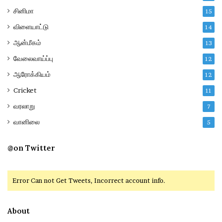
சினிமா
15
விளையாட்டு
14
ஆன்மீகம்
13
வேலைவாய்ப்பு
12
ஆரோக்கியம்
12
Cricket
11
வரலாறு
7
வானிலை
5
@on Twitter
Error Can not Get Tweets, Incorrect account info.
About