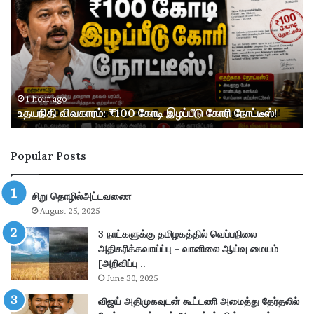
ய
ரி
நி
வி
தி
வ
வி
கா
வ
ர
கா
த்
ர
தி
1 hour ago
உதயநிதி விவகாரம்: ₹100 கோடி இழப்பீடு கோரி நோட்டீஸ்!
ம்
ல்
:
வி
₹
ஜ
Popular Posts
1
ய்
0
அ
0
தி
சிறு தொழில்அட்டவணை
கோ
ர
August 25, 2025
டி
டி
இ
!
3 நாட்களுக்கு தமிழகத்தில் வெப்பநிலை
ழ
“
அதிகரிக்கவாய்ப்பு – வானிலை ஆய்வு மையம்
ப்
த
[அறிவிப்பு ..
பீ
மி
June 30, 2025
டு
ழ
விஜய் அதிமுகவுடன் கூட்டணி அமைத்து தேர்தலில்
கோ
க