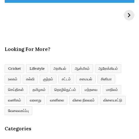
r
y
o
u
r
E
m
Looking For More?
a
i
l
a
Cricket
Lifestyle
அரசியல்
ஆன்மீகம்
ஆரோக்கியம்
d
உலகம்
கல்வி
குற்றம்
சட்டம்
சமையல்
சினிமா
d
r
செய்திகள்
தமிழகம்
தொழில்நுட்பம்
மற்றவை
மாநிலம்
e
வணிகம்
வரலாறு
வானிலை
விலை நிலவரம்
விளையாட்டு
s
s
வேலைவாய்ப்பு
Categories