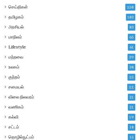
செய்திகள்
258
தமிழகம்
183
அரசியல்
83
மாநிலம்
65
Lifestyle
61
மற்றவை
39
உலகம்
38
குற்றம்
25
சமையல்
22
விலை நிலவரம்
21
வணிகம்
21
கல்வி
19
சட்டம்
18
தொழில்நுட்பம்
15