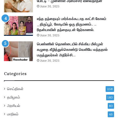
போட்டி – முன்னாள் அமைச்சர் விஸ்வநாதன்
ரி
உ
June 30, 2025
நோ
ரி
ட்
ம
டீ
எந்த தந்தையும் பார்க்கக்கூடாத காட்சி கோலம்
யி
ஸ்
_திருப்பூர், கோடியில் ஒரு திருமணம்.. ..
ல்
!
ரிதன்யாவின் தந்தையுடன் நேர்காணல்.
ச
ம
June 30, 2025
ர
பெண்ணின் தொண்டையில் சிக்கிய மீன்முள்
ச
கழுதை கீழித்துக்கொண்டு வெளியே வந்ததால்
ம்
மருத்துவர்கள் அதிர்ச்சி…
இ
June 30, 2025
ல்
ல
Categories
”
செய்திகள்
258
தமிழகம்
183
அரசியல்
83
மாநிலம்
65