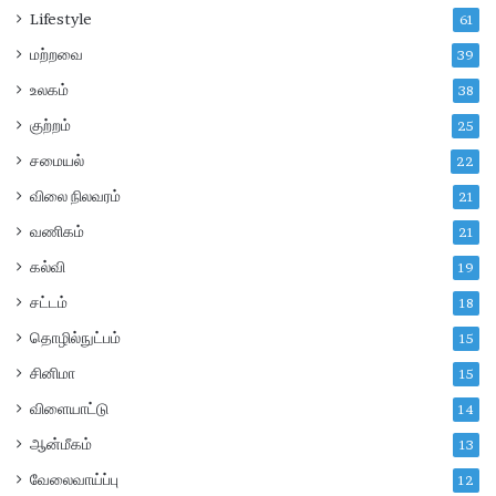
Lifestyle
61
மற்றவை
39
உலகம்
38
குற்றம்
25
சமையல்
22
விலை நிலவரம்
21
வணிகம்
21
கல்வி
19
சட்டம்
18
தொழில்நுட்பம்
15
சினிமா
15
விளையாட்டு
14
ஆன்மீகம்
13
வேலைவாய்ப்பு
12