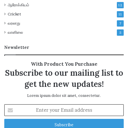
ஆரோக்கியம்
12
Cricket
11
வரலாறு
7
வானிலை
5
Newsletter
With Product You Purchase
Subscribe to our mailing list to
get the new updates!
Lorem ipsum dolor sit amet, consectetur.
E
n
t
e