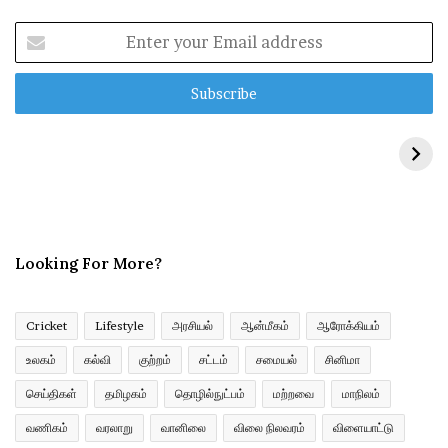
E
n
t
e
r
y
o
u
r
E
m
Looking For More?
a
i
l
a
Cricket
Lifestyle
அரசியல்
ஆன்மீகம்
ஆரோக்கியம்
d
உலகம்
கல்வி
குற்றம்
சட்டம்
சமையல்
சினிமா
d
r
செய்திகள்
தமிழகம்
தொழில்நுட்பம்
மற்றவை
மாநிலம்
e
வணிகம்
வரலாறு
வானிலை
விலை நிலவரம்
விளையாட்டு
s