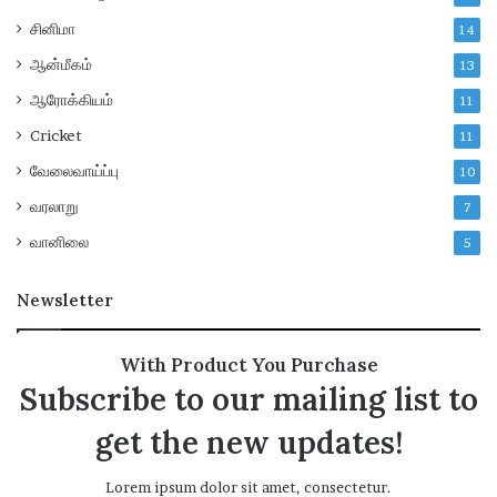
வி
சினிமா
14
ண்
ண
ஆன்மீகம்
13
ப்
ஆரோக்கியம்
11
ப
ங்
Cricket
11
க
வேலைவாய்ப்பு
10
ள்
வரலாறு
7
வானிலை
5
Newsletter
With Product You Purchase
Subscribe to our mailing list to
get the new updates!
Lorem ipsum dolor sit amet, consectetur.