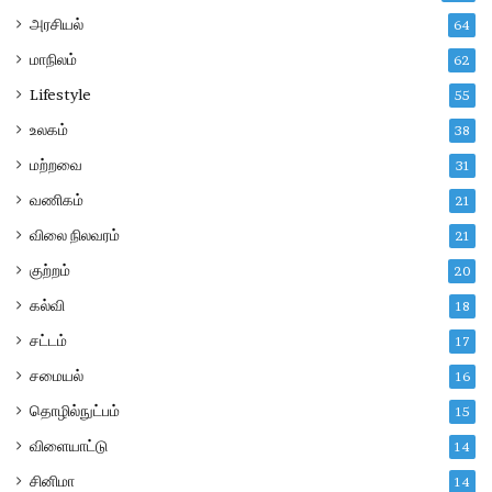
அரசியல்
64
மாநிலம்
62
Lifestyle
55
உலகம்
38
மற்றவை
31
வணிகம்
21
விலை நிலவரம்
21
குற்றம்
20
கல்வி
18
சட்டம்
17
சமையல்
16
தொழில்நுட்பம்
15
விளையாட்டு
14
சினிமா
14