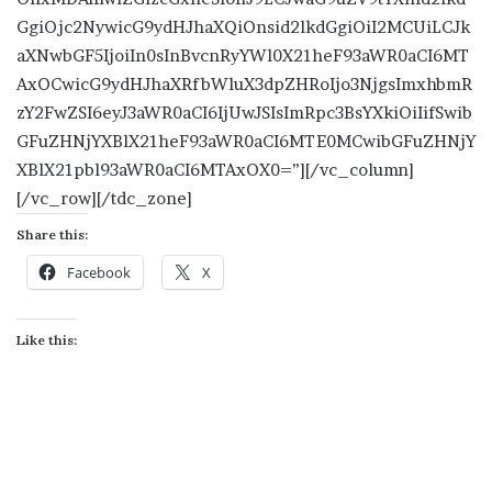
GgiOjc2NywicG9ydHJhaXQiOnsid2lkdGgiOiI2MCUiLCJk
aXNwbGF5IjoiIn0sInBvcnRyYWl0X21heF93aWR0aCI6MT
AxOCwicG9ydHJhaXRfbWluX3dpZHRoIjo3NjgsImxhbmR
zY2FwZSI6eyJ3aWR0aCI6IjUwJSIsImRpc3BsYXkiOiIifSwib
GFuZHNjYXBlX21heF93aWR0aCI6MTE0MCwibGFuZHNjY
XBlX21pbl93aWR0aCI6MTAxOX0=”][/vc_column]
[/vc_row][/tdc_zone]
Share this:
Facebook
X
Like this: