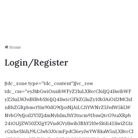
Home
Login/Register
[tdc_zone type=”tdc_content”][vc_row
tdc_css=”eyJhbGwiOnsibWFyZ2luLXRvcCI6IjQ4IiwibWF
yZ2luLWJvdHRvbSI6IjQ4IiwicGFkZGluZy10b3AiOiI2MCIsI
nBhZGRpbmctYm90dG9tIjoiNjAiLCJiYWNrZ3JvdW5kLW
NvbG9yIjoiI2Y3ZjdmNyIsImJhY2tncm91bmQtcG9zaXRpb
24iOiJjZW50ZXIgY2VudGVyIiwib3BhY2l0eSI6Ii41IiwiZGlz
cGxheSI6IiJ9LCJwb3J0cmFpdCI6eyJwYWRkaW5nLXRvcCI