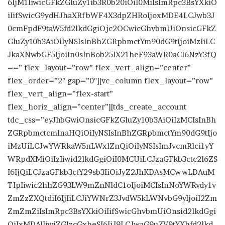
6IjM1IiwicGFkZGluZy1ib3R0b20iOiI0MiIsImRpc3BsYXkiO
iIifSwicG9ydHJhaXRfbWF4X3dpZHRoIjoxMDE4LCJwb3J
0cmFpdF9taW5fd2lkdGgiOjc2OCwicGhvbmUiOnsicGFkZ
GluZy10b3AiOiIyNSIsInBhZGRpbmctYm90dG9tIjoiMzIiLC
JkaXNwbGF5IjoiIn0sInBob25lX21heF93aWR0aCI6NzY3fQ
==” flex_layout=”row” flex_vert_align=”center”
flex_order=”2″ gap=”0″][vc_column flex_layout=”row”
flex_vert_align=”flex-start”
flex_horiz_align=”center”][tds_create_account
tdc_css=”eyJhbGwiOnsicGFkZGluZy10b3AiOiIzMCIsInBh
ZGRpbmctcmlnaHQiOiIyNSIsInBhZGRpbmctYm90dG9tIjo
iMzUiLCJwYWRkaW5nLWxlZnQiOiIyNSIsImJvcmRlci1yY
WRpdXMiOiIzIiwid2lkdGgiOiI0MCUiLCJzaGFkb3ctc2l6ZS
I6IjQiLCJzaGFkb3ctY29sb3IiOiJyZ2JhKDAsMCwwLDAuM
TIpIiwic2hhZG93LW9mZnNldC1oIjoiMCIsInNoYWRvdy1v
ZmZzZXQtdiI6IjIiLCJiYWNrZ3JvdW5kLWNvbG9yIjoiI2Zm
ZmZmZiIsImRpc3BsYXkiOiIifSwicGhvbmUiOnsid2lkdGgi
OiIxMDAlIiwiZGlzcGxheSI6IiJ9LCJwaG9uZV9tYXhfd2lkd