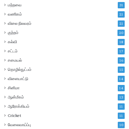
மற்றவை
31
வி
ண்
வணிகம்
21
ண
விலை நிலவரம்
ப்
21
பி
குற்றம்
20
யு
கல்வி
ங்
18
க
சட்டம்
17
ள்
சமையல்
16
தொழில்நுட்பம்
15
விளையாட்டு
14
சினிமா
14
ஆன்மீகம்
13
ஆரோக்கியம்
11
Cricket
11
வேலைவாய்ப்பு
10