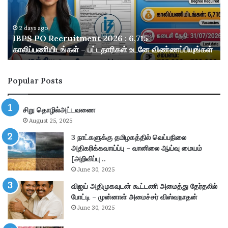
O
ரி
R
ம
e
த்
2 days ago
–
IBPS PO Recruitment 2026 : 6,715
c
த
காலிப்பணியிடங்கள் – பட்டதாரிகள் உடனே விண்ணப்பியுங்கள்
r
க
u
மா
i
த
Popular Posts
t
ம்
m
ரூ
e
.
சிறு தொழில்அட்டவணை
n
2
August 25, 2025
t
,
2
5
3 நாட்களுக்கு தமிழகத்தில் வெப்பநிலை
0
0
அதிகரிக்கவாய்ப்பு – வானிலை ஆய்வு மையம்
2
0
[அறிவிப்பு ..
6
-
June 30, 2025
:
ஆ
விஜய் அதிமுகவுடன் கூட்டணி அமைத்து தேர்தலில்
6
க
போட்டி – முன்னாள் அமைச்சர் விஸ்வநாதன்
,
உ
June 30, 2025
7
ய
1
ர்