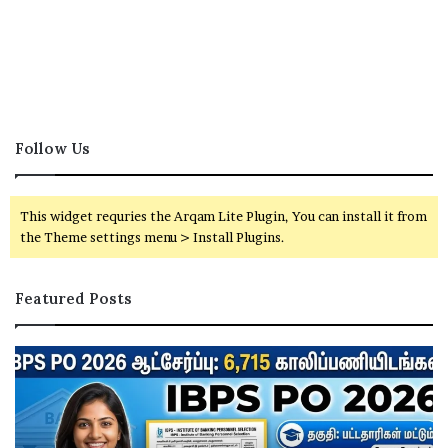
Follow Us
This widget requries the Arqam Lite Plugin, You can install it from
the Theme settings menu > Install Plugins.
Featured Posts
I
ம
B
க
P
ளி
S
ர்
P
உ