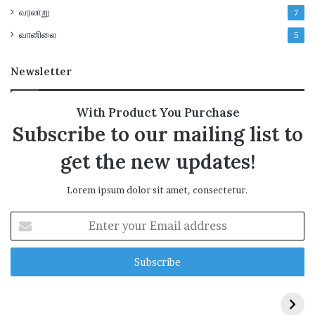
வரலாறு
7
வானிலை
5
Newsletter
With Product You Purchase
Subscribe to our mailing list to
get the new updates!
Lorem ipsum dolor sit amet, consectetur.
E
n
t
e
r
y
o