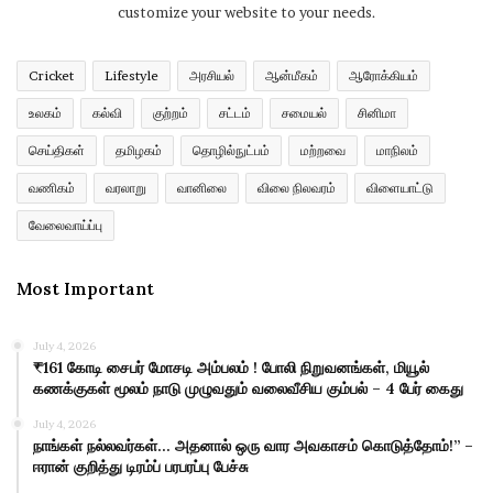
customize your website to your needs.
Cricket
Lifestyle
அரசியல்
ஆன்மீகம்
ஆரோக்கியம்
உலகம்
கல்வி
குற்றம்
சட்டம்
சமையல்
சினிமா
செய்திகள்
தமிழகம்
தொழில்நுட்பம்
மற்றவை
மாநிலம்
வணிகம்
வரலாறு
வானிலை
விலை நிலவரம்
விளையாட்டு
வேலைவாய்ப்பு
Most Important
July 4, 2026
₹161 கோடி சைபர் மோசடி அம்பலம் ! போலி நிறுவனங்கள், மியூல்
கணக்குகள் மூலம் நாடு முழுவதும் வலைவீசிய கும்பல் – 4 பேர் கைது
July 4, 2026
நாங்கள் நல்லவர்கள்… அதனால் ஒரு வார அவகாசம் கொடுத்தோம்!” –
ஈரான் குறித்து டிரம்ப் பரபரப்பு பேச்சு