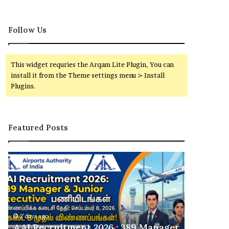
Follow Us
This widget requries the Arqam Lite Plugin, You can
install it from the Theme settings menu > Install
Plugins.
Featured Posts
ரு
வ
சி
ங்
யா
கி
ன
வே
பா
லை
ய்
வா
வீ
ய்
Manager