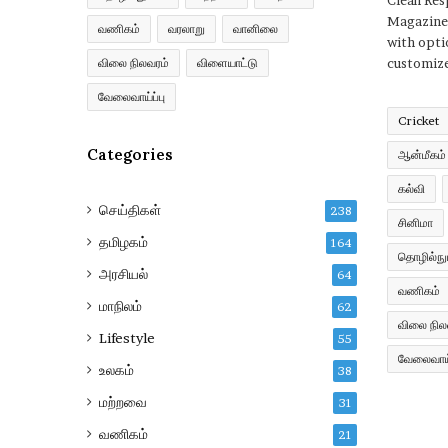
Clean Re
Magazine
வணிகம்
வரலாறு
வானிலை
with opti
விலை நிலவரம்
விளையாட்டு
customize
வேலைவாய்ப்பு
Cricket
Categories
ஆன்மீகம்
கல்வி
செய்திகள்
238
சினிமா
தமிழகம்
164
தொழில்நுட
அரசியல்
64
வணிகம்
மாநிலம்
62
விலை நில
Lifestyle
55
வேலைவாய்
உலகம்
38
மற்றவை
31
வணிகம்
21