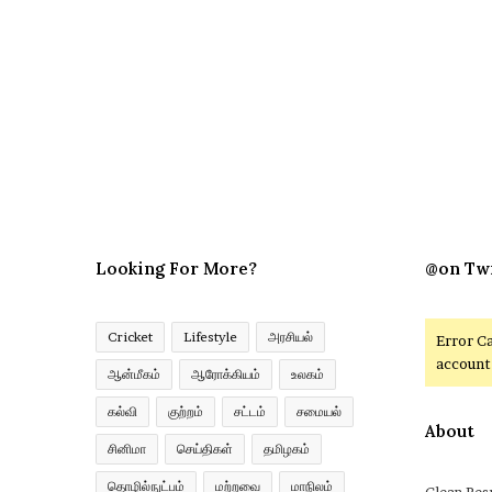
Looking For More?
@on Tw
Cricket
Lifestyle
அரசியல்
Error C
account 
ஆன்மீகம்
ஆரோக்கியம்
உலகம்
கல்வி
குற்றம்
சட்டம்
சமையல்
About
சினிமா
செய்திகள்
தமிழகம்
தொழில்நுட்பம்
மற்றவை
மாநிலம்