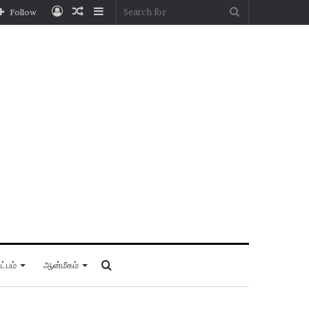
Log
Random
Sidebar
Search
Follow
In
Article
for
Search
்பம்
ஆன்மீகம்
for