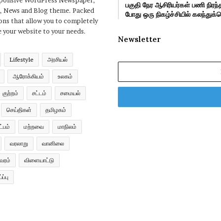
sponsive WordPress Newspaper,
பகுதி நேர ஆசிரியர்கள் பணி நிர
, News and Blog theme. Packed
போது ஒரு நிகழ்ச்சியில் கலந்து
ons that allow you to completely
 your website to your needs.
Newsletter
Lifestyle
அரசியல்
Enter
ஆரோக்கியம்
உலகம்
your
Email
குற்றம்
சட்டம்
சமையல்
address
செய்திகள்
தமிழகம்
்பம்
மற்றவை
மாநிலம்
வரலாறு
வானிலை
வரம்
விளையாட்டு
ப்பு