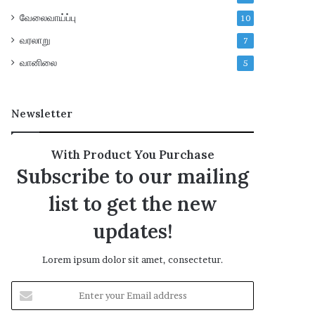
வேலைவாய்ப்பு
10
வரலாறு
7
வானிலை
5
Newsletter
With Product You Purchase
Subscribe to our mailing
list to get the new
updates!
Lorem ipsum dolor sit amet, consectetur.
E
n