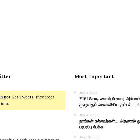
itter
Most Important
July 4, 2026
an not Get Tweets, Incorrect
₹161 கோடி சைபர் மோசடி அம்பலம்
info.
முழுவதும் வலைவீசிய கும்பல் – 4
July 4, 2026
நாங்கள் நல்லவர்கள்… அதனால் ஒர
பரபரப்பு பேச்சு
July 18, 2025