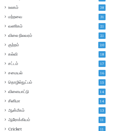
உலகம்
38
மற்றவை
31
வணிகம்
21
விலை நிலவரம்
21
குற்றம்
20
கல்வி
18
சட்டம்
17
சமையல்
16
தொழில்நுட்பம்
15
விளையாட்டு
14
சினிமா
14
ஆன்மீகம்
13
ஆரோக்கியம்
11
Cricket
11