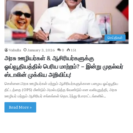
செய்திகள்
Valiulla
January 3, 2026
0
151
அரசு ஊழியர்கள் & ஆசிரியர்களுக்கு
ஓய்வூதியத்தில் பெரிய மாற்றம்? – இன்று முதல்வர்
ஸ்டாலின் முக்கிய அறிவிப்பு!
சென்னை:அரசு ஊழியர்கள் மற்றும் ஆசிரியர்களுக்கான பழைய ஓய்வூதிய
திட்டத்தை (OPS) மீண்டும் அமல்படுத்த வேண்டும் என வலியுறுத்தி, அரசு
ஊழியர் மற்றும் ஆசிரியர் சங்கங்கள் தொடர்ந்து போராட்டங்களில்…
Read More »