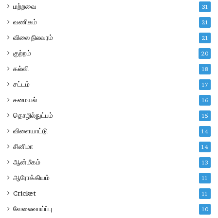
மற்றவை
31
வணிகம்
21
விலை நிலவரம்
21
குற்றம்
20
கல்வி
18
சட்டம்
17
சமையல்
16
தொழில்நுட்பம்
15
விளையாட்டு
14
சினிமா
14
ஆன்மீகம்
13
ஆரோக்கியம்
11
Cricket
11
வேலைவாய்ப்பு
10