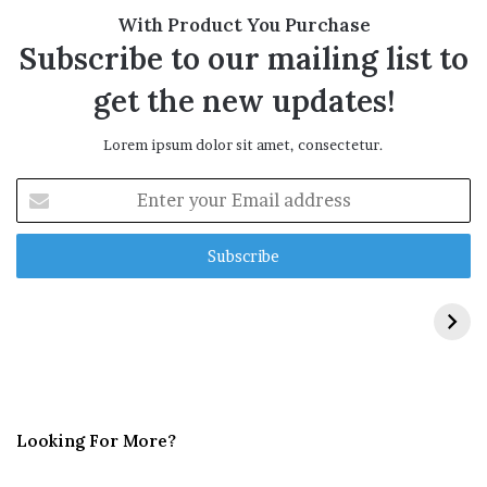
With Product You Purchase
Subscribe to our mailing list to
get the new updates!
Lorem ipsum dolor sit amet, consectetur.
E
n
t
e
r
y
o
u
r
E
m
Looking For More?
a
i
l