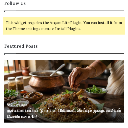
Follow Us
This widget requries the Arqam Lite Plugin, You can install it from
the Theme settings menu > Install Plugins.
Featured Posts
ரு
வ
சி
ங்
யா
கி
ன
வ
பா
ல
ய்
வ
வீ
ய்
ட்
ப்
2 days ago
ருசியான பாய் வீட்டு மட்டன் பிரியாணி செய்யும் முறை: ரகசியம்
டு
பு
வெளியானade!
ம
ச்
ட்
ச