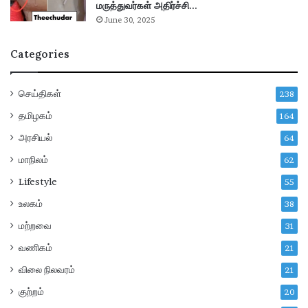
மருத்துவர்கள் அதிர்ச்சி…
a
வி
June 30, 2025
d
வ
e
ர
Categories
!
ங்
க
ள்
செய்திகள்
238
!
தமிழகம்
164
அரசியல்
64
மாநிலம்
62
Lifestyle
55
உலகம்
38
மற்றவை
31
வணிகம்
21
விலை நிலவரம்
21
குற்றம்
20