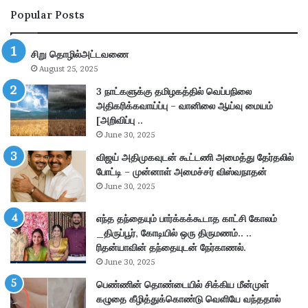
ட
ய்
Popular Posts
ன்
தி
பி
:
ரி
I
சிறு தொழில்அட்டவணை
யா
B
August 25, 2025
ணி
P
செ
S
3 நாட்களுக்கு தமிழகத்தில் வெப்பநிலை
ய்
P
அதிகரிக்கவாய்ப்பு – வானிலை ஆய்வு மையம்
யு
O
[அறிவிப்பு ..
ம்
2
June 30, 2025
மு
0
விஜய் அதிமுகவுடன் கூட்டணி அமைத்து தேர்தலில்
றை
2
போட்டி – முன்னாள் அமைச்சர் விஸ்வநாதன்
:
6
June 30, 2025
ர
ஆ
க
ட்
சி
எந்த தந்தையும் பார்க்கக்கூடாத காட்சி கோலம்
சே
ய
_திருப்பூர், கோடியில் ஒரு திருமணம்.. ..
ர்
ம்
ரிதன்யாவின் தந்தையுடன் நேர்காணல்.
ப்
வெ
பு
June 30, 2025
ளி
–
பெண்ணின் தொண்டையில் சிக்கிய மீன்முள்
யா
மு
கழுதை கீழித்துக்கொண்டு வெளியே வந்ததால்
ன
ழு