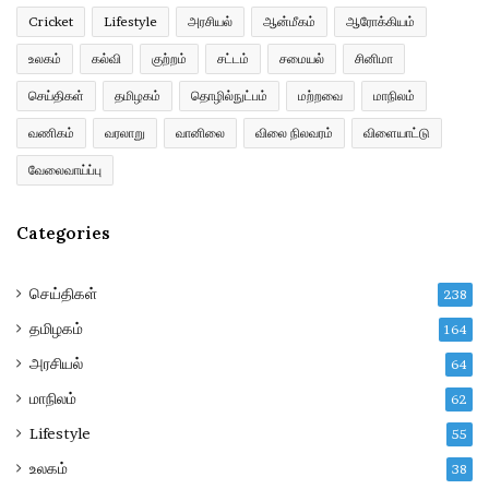
a
Cricket
Lifestyle
அரசியல்
ஆன்மீகம்
ஆரோக்கியம்
d
உலகம்
கல்வி
குற்றம்
சட்டம்
சமையல்
சினிமா
d
r
செய்திகள்
தமிழகம்
தொழில்நுட்பம்
மற்றவை
மாநிலம்
e
வணிகம்
வரலாறு
வானிலை
விலை நிலவரம்
விளையாட்டு
s
s
வேலைவாய்ப்பு
Categories
செய்திகள்
238
தமிழகம்
164
அரசியல்
64
மாநிலம்
62
Lifestyle
55
உலகம்
38