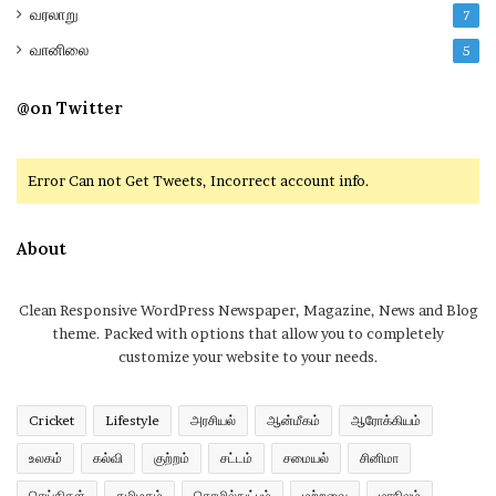
வரலாறு
7
வானிலை
5
@on Twitter
Error Can not Get Tweets, Incorrect account info.
About
Clean Responsive WordPress Newspaper, Magazine, News and Blog
theme. Packed with options that allow you to completely
customize your website to your needs.
Cricket
Lifestyle
அரசியல்
ஆன்மீகம்
ஆரோக்கியம்
உலகம்
கல்வி
குற்றம்
சட்டம்
சமையல்
சினிமா
செய்திகள்
தமிழகம்
தொழில்நுட்பம்
மற்றவை
மாநிலம்