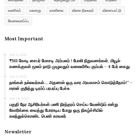
வணிகம்
வரலாறு
வானிலை
விலை நிலவரம்
விளையாட்டு
வேலைவாய்ப்பு
Most Important
July 4, 2026
₹161 கோடி சைபர் மோசடி அம்பலம் ! போலி நிறுவனங்கள், மியூல்
கணக்குகள் மூலம் நாடு முழுவதும் வலைவீசிய கும்பல் – 4 பேர் கைது
July 4, 2026
நாங்கள் நல்லவர்கள்… அதனால் ஒரு வார அவகாசம் கொடுத்தோம்!” –
ஈரான் குறித்து டிரம்ப் பரபரப்பு பேச்சு
July 18, 2025
பகுதி நேர ஆசிரியர்கள் பணி நிரந்தரம் செய்ய வேண்டும் என்று
கோரிக்கை வைத்து போராடிய போது ஒரு நிகழ்ச்சியில்
கலந்துக்கொண்ட பெண் காவலர்
Newsletter