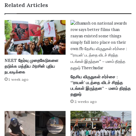
Related Articles
NEET தேர்வு முறைகேடுகளை
தடுக்க மத்திய அரசின் புதிய
நடவடிக்கை
தேசிய விருதுகள் சர்ச்சை :
1 week ago
“’ராயன்’ படத்தை விடச் சிறந்த
படங்கள் இருந்தன” – மனம் திறந்த
தனுஷ்
2 weeks ago