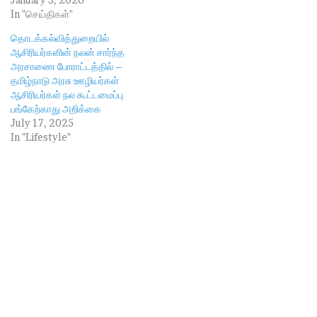
In "செய்திகள்"
தொடக்கல்வித்துறையில்
ஆசிரியர்களின் நலன் சார்ந்த
அரசாணை போராட்டத்தில் –
தமிழ்நாடு அரசு ஊழியர்கள்
ஆசிரியர்கள் நல கூட்டமைப்பு
பங்கேற்காது அறிக்கை
July 17, 2025
In "Lifestyle"