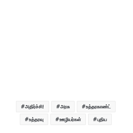
அதிர்ச்சி!
அரசு
உத்தரகாண்ட்
உத்தரவு
ஊழியர்கள்
புதிய