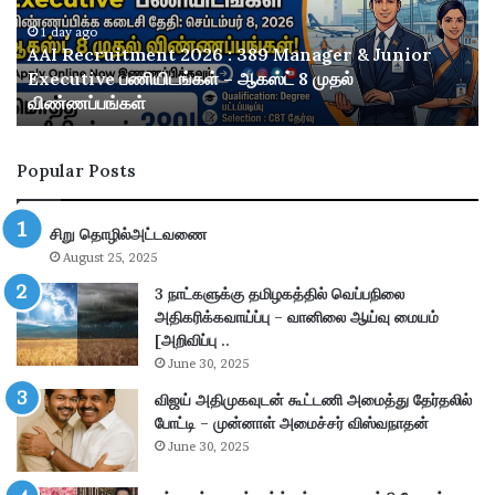
ய்
வீ
ட்
1 day ago
ருசியான பாய் வீட்டு மட்டன் பிரியாணி செய்யும் முறை: ரகசியம்
டு
வெளியானade!
ம
ட்
ட
Popular Posts
ன்
பி
ரி
சிறு தொழில்அட்டவணை
யா
August 25, 2025
ணி
செ
3 நாட்களுக்கு தமிழகத்தில் வெப்பநிலை
ய்
அதிகரிக்கவாய்ப்பு – வானிலை ஆய்வு மையம்
யு
[அறிவிப்பு ..
ம்
June 30, 2025
மு
விஜய் அதிமுகவுடன் கூட்டணி அமைத்து தேர்தலில்
றை
போட்டி – முன்னாள் அமைச்சர் விஸ்வநாதன்
:
June 30, 2025
ர
க