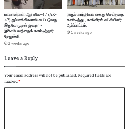
மாணவர்கள் மீது ஏகே-47 (AK-
ராகுல் காந்தியை கைது செய்ததை
47) துப்பாக்கிகளால் சுடப்படுவது
கண்டித்து , காங்கிரஸ் கட்சியினர்
இதுவே முதல் முறை” –
ஆர்ப்பாட்டம்.
இச்சம்பவத்தைக் கண்டித்தார்
2 weeks ago
தேஜஸ்வி
2 weeks ago
Leave a Reply
Your email address will not be published.
Required fields are
marked
*
C
o
m
m
e