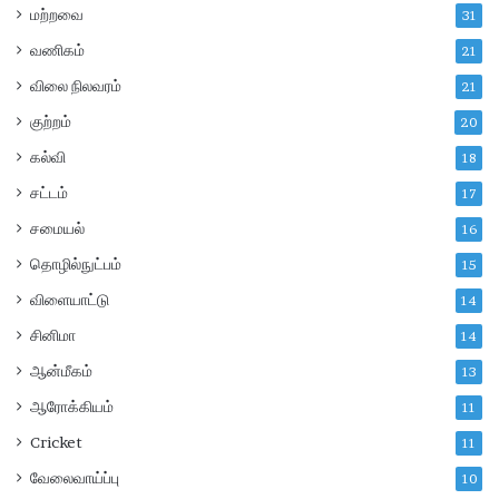
மற்றவை
31
வணிகம்
21
விலை நிலவரம்
21
குற்றம்
20
கல்வி
18
சட்டம்
17
சமையல்
16
தொழில்நுட்பம்
15
விளையாட்டு
14
சினிமா
14
ஆன்மீகம்
13
ஆரோக்கியம்
11
Cricket
11
வேலைவாய்ப்பு
10