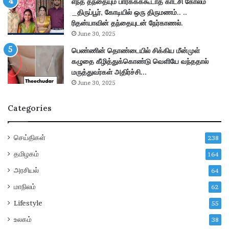
சி
எந்த தந்தையும் பார்க்கக்கூடாத காட்சி கோலம்
ய
_திருப்பூர், கோடியில் ஒரு திருமணம்.. ..
ம்
ரிதன்யாவின் தந்தையுடன் நேர்காணல்.
வெ
June 30, 2025
ளி
பெண்ணின் தொண்டையில் சிக்கிய மீன்முள்
யா
கழுதை கீழித்துக்கொண்டு வெளியே வந்ததால்
ன
மருத்துவர்கள் அதிர்ச்சி…
a
June 30, 2025
d
e
Categories
!
செய்திகள்
238
தமிழகம்
164
அரசியல்
64
மாநிலம்
62
Lifestyle
55
உலகம்
38