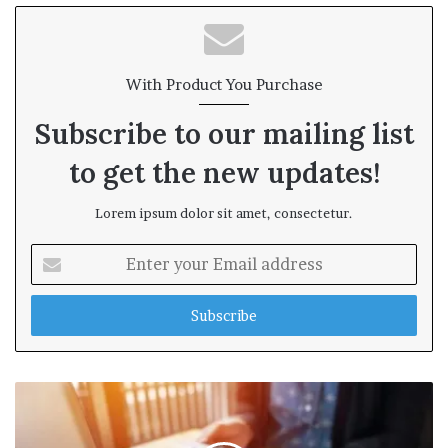
With Product You Purchase
Subscribe to our mailing list
to get the new updates!
Lorem ipsum dolor sit amet, consectetur.
E
n
t
e
r
y
o
u
r
E