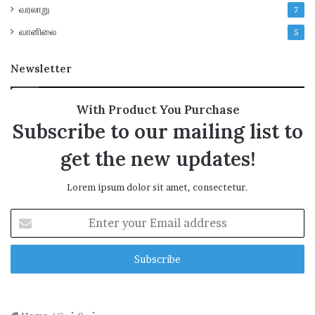
வரலாறு
7
வானிலை
5
Newsletter
With Product You Purchase
Subscribe to our mailing list to
get the new updates!
Lorem ipsum dolor sit amet, consectetur.
E
n
t
e
r
y
o