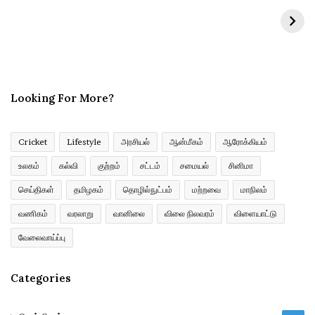
y
o
u
r
E
m
Looking For More?
a
i
l
a
Cricket
Lifestyle
அரசியல்
ஆன்மீகம்
ஆரோக்கியம்
d
உலகம்
கல்வி
குற்றம்
சட்டம்
சமையல்
சினிமா
d
r
செய்திகள்
தமிழகம்
தொழில்நுட்பம்
மற்றவை
மாநிலம்
e
வணிகம்
வரலாறு
வானிலை
விலை நிலவரம்
விளையாட்டு
s
s
வேலைவாய்ப்பு
Categories