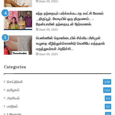
June 30, 2025
n
ர
a
க
g
எந்த தந்தையும் பார்க்கக்கூடாத காட்சி கோலம்
சி
e
_திருப்பூர், கோடியில் ஒரு திருமணம்.. ..
ய
r
ரிதன்யாவின் தந்தையுடன் நேர்காணல்.
ம்
&
வெ
June 30, 2025
J
ளி
பெண்ணின் தொண்டையில் சிக்கிய மீன்முள்
u
யா
கழுதை கீழித்துக்கொண்டு வெளியே வந்ததால்
n
ன
மருத்துவர்கள் அதிர்ச்சி…
a
June 30, 2025
o
d
r
e
Categories
E
!
x
e
செய்திகள்
238
c
u
தமிழகம்
164
t
அரசியல்
64
v
மாநிலம்
62
e
Lifestyle
55