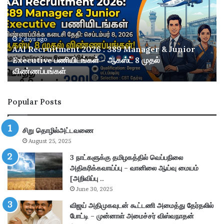
R
ன
e
பா
c
ய்
r
2 days ago
வீ
AAI Recruitment 2026 : 389 Manager & Junior
u
ட்
2 
Executive பணியிடங்கள் – ஆகஸ்ட் 8 முதல்
ருச
டு
விண்ணப்பங்கள்
வெ
t
ம
m
ட்
e
ட
Popular Posts
n
ன்
t
பி
2
ரி
சிறு தொழில்அட்டவணை
0
யா
August 25, 2025
2
ணி
6
செ
3 நாட்களுக்கு தமிழகத்தில் வெப்பநிலை
ய்
அதிகரிக்கவாய்ப்பு – வானிலை ஆய்வு மையம்
3
யு
[அறிவிப்பு ..
8
ம்
June 30, 2025
9
மு
விஜய் அதிமுகவுடன் கூட்டணி அமைத்து தேர்தலில்
M
றை
போட்டி – முன்னாள் அமைச்சர் விஸ்வநாதன்
a
: