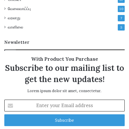
க
வேலைவாய்ப்பு
10
்
வரலாறு
7
வானிலை
5
Newsletter
With Product You Purchase
Subscribe to our mailing list to
get the new updates!
Lorem ipsum dolor sit amet, consectetur.
E
n
t
e
r