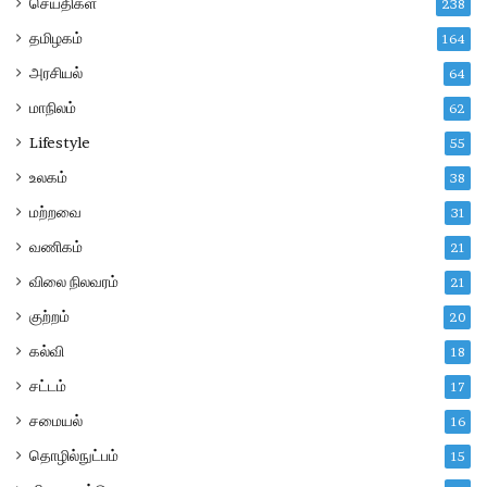
செய்திகள்
238
தமிழகம்
164
அரசியல்
64
மாநிலம்
62
Lifestyle
55
உலகம்
38
மற்றவை
31
வணிகம்
21
விலை நிலவரம்
21
குற்றம்
20
கல்வி
18
சட்டம்
17
சமையல்
16
தொழில்நுட்பம்
15