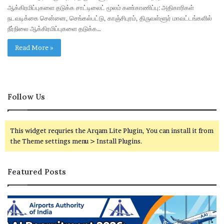
ஆக்கிரமிப்புகளை தடுக்க சாட்டிலைட் மூலம் கண்காணிப்பு: அதிகாரிகள்
நடவடிக்கை சென்னை, செங்கல்பட்டு, காஞ்சிபுரம், திருவள்ளூர் மாவட்டங்களில்
நீர்நிலை ஆக்கிரமிப்புகளை தடுக்க…
Read More »
Follow Us
This widget requries the Arqam Lite Plugin, You can install it from
the Theme settings menu > Install Plugins.
Featured Posts
A
ரு
A
சி
யா