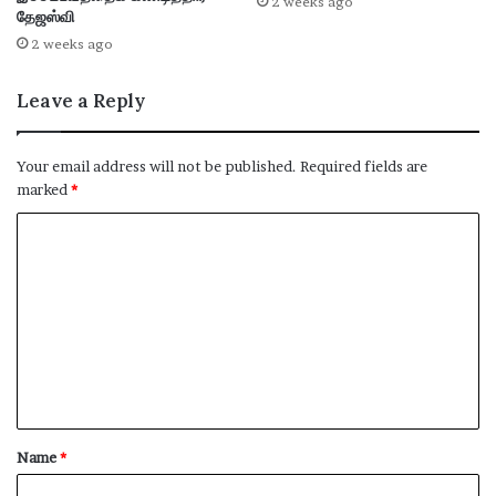
2 weeks ago
தேஜஸ்வி
2 weeks ago
Leave a Reply
Your email address will not be published.
Required fields are
marked
*
C
o
m
m
e
n
t
Name
*
*