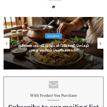
W
e
b
s
i
t
செய்திகள்
e
ருசியான பாய் வீட்டு மட்டன் பிரியாணி செய்யும்
முறை: ரகசியம் வெளியானade!
With Product You Purchase