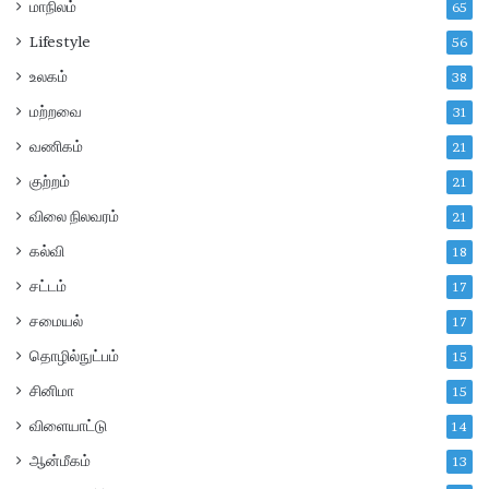
மாநிலம்
65
7
?
Lifestyle
56
பே
ர்
உலகம்
38
ப
மற்றவை
31
ங்
கே
வணிகம்
21
ற்
குற்றம்
க
21
வி
விலை நிலவரம்
21
ல்
கல்வி
லை
18
சட்டம்
17
சமையல்
17
தொழில்நுட்பம்
15
சினிமா
15
விளையாட்டு
14
ஆன்மீகம்
13