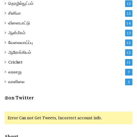
தொழில்நுட்பம்
15
சினிமா
15
விளையாட்டு
14
ஆன்மீகம்
13
வேலைவாய்ப்பு
12
ஆரோக்கியம்
12
Cricket
11
வரலாறு
7
வானிலை
5
@on Twitter
Error Can not Get Tweets, Incorrect account info.
About