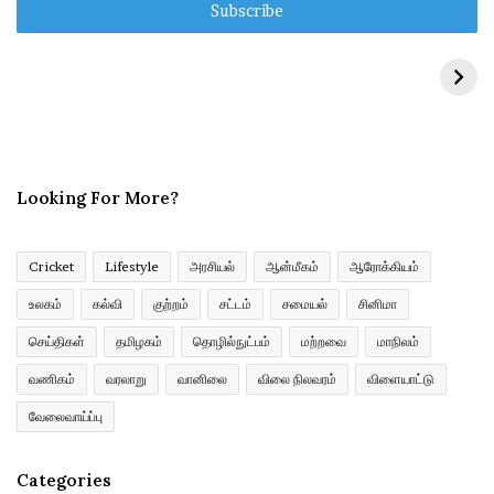
e
r
y
o
u
r
E
m
Looking For More?
a
i
l
a
Cricket
Lifestyle
அரசியல்
ஆன்மீகம்
ஆரோக்கியம்
d
உலகம்
கல்வி
குற்றம்
சட்டம்
சமையல்
சினிமா
d
r
செய்திகள்
தமிழகம்
தொழில்நுட்பம்
மற்றவை
மாநிலம்
e
வணிகம்
வரலாறு
வானிலை
விலை நிலவரம்
விளையாட்டு
s
s
வேலைவாய்ப்பு
Categories