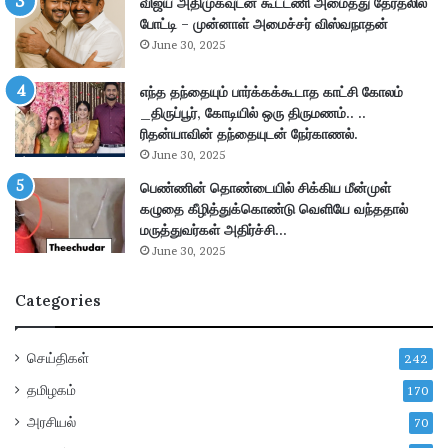
விஜய் அதிமுகவுடன் கூட்டணி அமைத்து தேர்தலில்
லை
ல்
போட்டி – முன்னாள் அமைச்சர் விஸ்வநாதன்
மை
இ
June 30, 2025
யி
ன்
ல்
று
த
எந்த தந்தையும் பார்க்கக்கூடாத காட்சி கோலம்
மு
மி
_திருப்பூர், கோடியில் ஒரு திருமணம்.. ..
க்
ழ
ரிதன்யாவின் தந்தையுடன் நேர்காணல்.
கி
க
ய
June 30, 2025
எ
ஆ
பெண்ணின் தொண்டையில் சிக்கிய மீன்முள்
ம்
ல
கழுதை கீழித்துக்கொண்டு வெளியே வந்ததால்
.
ச
மருத்துவர்கள் அதிர்ச்சி…
பி
ன
June 30, 2025
.
!
க்
தி
Categories
க
மு
ள்
க
கூ
ப
செய்திகள்
242
ட்
ங்
ட
க
தமிழகம்
170
ம்
ற்
அரசியல்
70
;
கு
3
மா