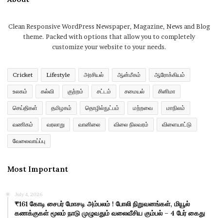
Clean Responsive WordPress Newspaper, Magazine, News and Blog
theme. Packed with options that allow you to completely
customize your website to your needs.
Cricket
Lifestyle
அரசியல்
ஆன்மீகம்
ஆரோக்கியம்
உலகம்
கல்வி
குற்றம்
சட்டம்
சமையல்
சினிமா
செய்திகள்
தமிழகம்
தொழில்நுட்பம்
மற்றவை
மாநிலம்
வணிகம்
வரலாறு
வானிலை
விலை நிலவரம்
விளையாட்டு
வேலைவாய்ப்பு
Most Important
July 4, 2026
₹161 கோடி சைபர் மோசடி அம்பலம் ! போலி நிறுவனங்கள், மியூல்
கணக்குகள் மூலம் நாடு முழுவதும் வலைவீசிய கும்பல் – 4 பேர் கைது