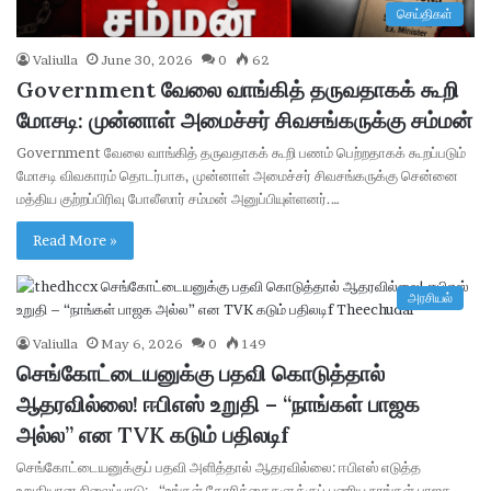
செய்திகள்
Valiulla
June 30, 2026
0
62
Government வேலை வாங்கித் தருவதாகக் கூறி
மோசடி: முன்னாள் அமைச்சர் சிவசங்கருக்கு சம்மன்
Government வேலை வாங்கித் தருவதாகக் கூறி பணம் பெற்றதாகக் கூறப்படும்
மோசடி விவகாரம் தொடர்பாக, முன்னாள் அமைச்சர் சிவசங்கருக்கு சென்னை
மத்திய குற்றப்பிரிவு போலீஸார் சம்மன் அனுப்பியுள்ளனர்.…
Read More »
அரசியல்
Valiulla
May 6, 2026
0
149
செங்கோட்டையனுக்கு பதவி கொடுத்தால்
ஆதரவில்லை! ஈபிஎஸ் உறுதி – “நாங்கள் பாஜக
அல்ல” என TVK கடும் பதிலடிf
செங்கோட்டையனுக்குப் பதவி அளித்தால் ஆதரவில்லை: ஈபிஎஸ் எடுத்த
உறுதியான நிலைப்பாடு; “உங்கள் கோரிக்கைகளுக்குப் பணிய நாங்கள் பாஜக