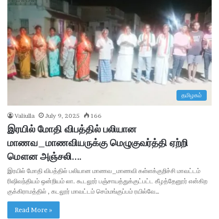
தமிழகம்
Valiulla
July 9, 2025
166
இரயில் மோதி விபத்தில் பலியான
மாணவ_மாணவியருக்கு மெழுகுவர்த்தி ஏற்றி
மௌன அஞ்சலி….
இரயில் மோதி விபத்தில் பலியான மாணவ_மாணவி கள்ளக்குறிச்சி மாவட்டம்
ரிஷிவந்தியம் ஒன்றியம் லா. கூடலூர் பஞ்சாயத்துக்குட்பட்ட கீழத்தேனூர் என்கிற
குக்கிராமத்தில் , கடலூர் மாவட்டம் செம்மங்குப்பம் ரயில்வே…
Read More »