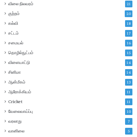
விலை நிலவரம்
21
குற்றம்
20
கல்வி
18
சட்டம்
17
சமையல்
16
தொழில்நுட்பம்
15
விளையாட்டு
14
சினிமா
14
ஆன்மீகம்
13
ஆரோக்கியம்
11
Cricket
11
வேலைவாய்ப்பு
10
வரலாறு
7
வானிலை
5