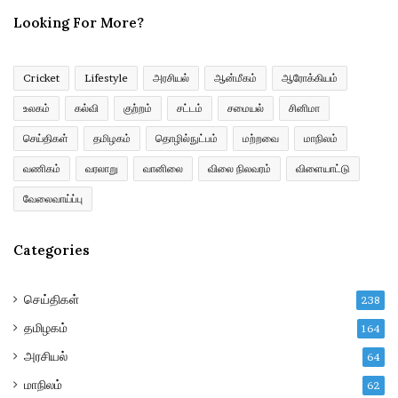
m
Looking For More?
a
i
l
a
Cricket
Lifestyle
அரசியல்
ஆன்மீகம்
ஆரோக்கியம்
d
உலகம்
கல்வி
குற்றம்
சட்டம்
சமையல்
சினிமா
d
r
செய்திகள்
தமிழகம்
தொழில்நுட்பம்
மற்றவை
மாநிலம்
e
வணிகம்
வரலாறு
வானிலை
விலை நிலவரம்
விளையாட்டு
s
s
வேலைவாய்ப்பு
Categories
செய்திகள்
238
தமிழகம்
164
அரசியல்
64
மாநிலம்
62