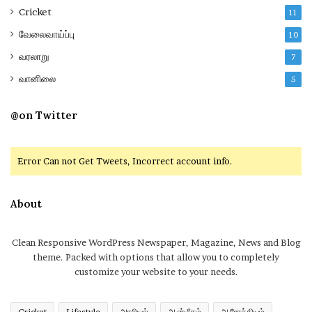
Cricket
11
வேலைவாய்ப்பு
10
வரலாறு
7
வானிலை
5
@on Twitter
Error Can not Get Tweets, Incorrect account info.
About
Clean Responsive WordPress Newspaper, Magazine, News and Blog
theme. Packed with options that allow you to completely
customize your website to your needs.
Cricket
Lifestyle
அரசியல்
ஆன்மீகம்
ஆரோக்கியம்