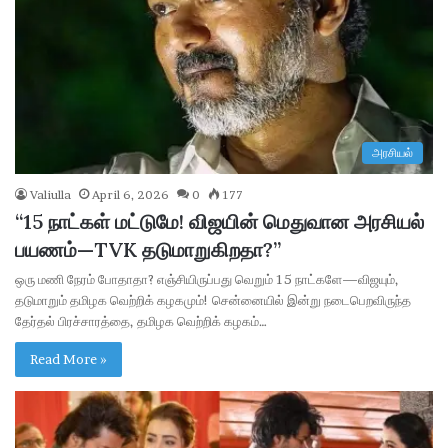
அரசியல்
Valiulla
April 6, 2026
0
177
“15 நாட்கள் மட்டுமே! விஜயின் மெதுவான அரசியல்
பயணம்—TVK தடுமாறுகிறதா?”
ஒரு மணி நேரம் போதாதா? எஞ்சியிருப்பது வெறும் 15 நாட்களே—விஜயும்,
தடுமாறும் தமிழக வெற்றிக் கழகமும்! சென்னையில் இன்று நடைபெறவிருந்த
தேர்தல் பிரச்சாரத்தை, தமிழக வெற்றிக் கழகம்…
Read More »