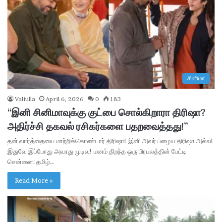
சினிமா
Valiulla
April 6, 2026
0
183
“இனி சினிமாவுக்கு குட்பை சொல்கிறாரா திரிஷா?
அதிர்ச்சி தகவல் ரசிகர்களை பதறவைத்தது!”
தன் வார்த்தையை மாற்றிக்கொண்டார் திரிஷா! இனி அவர் பழைய திரிஷா அல்ல!
இதுவே இப்போது அவரது முடிவு! மனம் திறந்த ஒரு பிரபலத்தின் பேட்டி
சென்னை: தமிழ்…
Read More »