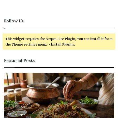
Follow Us
This widget requries the Arqam Lite Plugin, You can install it from
the Theme settings menu > Install Plugins.
Featured Posts
ரு
வ
சி
ங்
யா
கி
ன
வ
பா
ல
ய்
வ
வீ
ய்
ட்
ப்
2 days ago