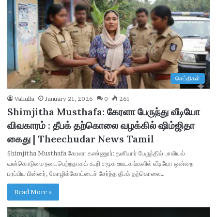
செய்திகள்
Valiulla
January 21, 2026
0
261
Shimjitha Musthafa: கேரளா பேருந்து வீடியோ
விவகாரம் : தீபக் தற்கொலை வழக்கில் ஷிம்ஜிதா
கைது | Theechudar News Tamil
Shimjitha Musthafa கேரளா கண்ணூர்: தனியார் பேருந்தில் பாலியல்
வன்கொடுமை நடைபெற்றதாகக் கூறி சமூக ஊடகங்களில் வீடியோ ஒன்றை
பரப்பிய பின்னர், கோழிக்கோட்டைச் சேர்ந்த தீபக் தற்கொலை…
Read More »