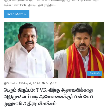
அல்ல,” என TVK பதிலடி. தமிழகத்தில்…
Read More »
அரசியல்
Valiulla
May 6, 2026
0
151
பெரும் திருப்பம்: TVK-விற்கு ஆதரவளிக்காது
அதிமுக! எடப்பாடி ஆலோசனைக்குப் பின் கே.பி.
முனுசாமி அதிரடி விளக்கம்