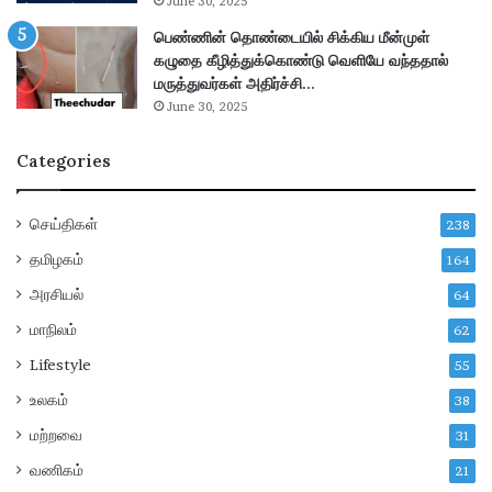
வெ
பு
June 30, 2025
ளி
–
பெண்ணின் தொண்டையில் சிக்கிய மீன்முள்
யா
மு
கழுதை கீழித்துக்கொண்டு வெளியே வந்ததால்
ன
ழு
மருத்துவர்கள் அதிர்ச்சி…
a
வி
June 30, 2025
d
வ
e
ர
Categories
!
ங்
க
ள்
செய்திகள்
238
!
தமிழகம்
164
அரசியல்
64
மாநிலம்
62
Lifestyle
55
உலகம்
38
மற்றவை
31
வணிகம்
21