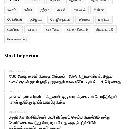
உலகம்
கல்வி
குற்றம்
சட்டம்
சமையல்
சினிமா
செய்திகள்
தமிழகம்
தொழில்நுட்பம்
மற்றவை
மாநிலம்
வணிகம்
வரலாறு
வானிலை
விலை நிலவரம்
விளையாட்டு
வேலைவாய்ப்பு
Most Important
July 4, 2026
₹161 கோடி சைபர் மோசடி அம்பலம் ! போலி நிறுவனங்கள், மியூல்
கணக்குகள் மூலம் நாடு முழுவதும் வலைவீசிய கும்பல் – 4 பேர் கைது
July 4, 2026
நாங்கள் நல்லவர்கள்… அதனால் ஒரு வார அவகாசம் கொடுத்தோம்!” –
ஈரான் குறித்து டிரம்ப் பரபரப்பு பேச்சு
July 18, 2025
பகுதி நேர ஆசிரியர்கள் பணி நிரந்தரம் செய்ய வேண்டும் என்று
கோரிக்கை வைத்து போராடிய போது ஒரு நிகழ்ச்சியில்
கலந்துக்கொண்ட பெண் காவலர்