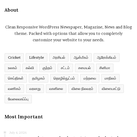
About
Clean Responsive WordPress Newspaper, Magazine, News and Blog
theme. Packed with options that allow you to completely
customize your website to your needs.
Cricket
Lifestyle
அரசியல்
ஆன்மீகம்
ஆரோக்கியம்
உலகம்
கல்வி
குற்றம்
சட்டம்
சமையல்
சினிமா
செய்திகள்
தமிழகம்
தொழில்நுட்பம்
மற்றவை
மாநிலம்
வணிகம்
வரலாறு
வானிலை
விலை நிலவரம்
விளையாட்டு
வேலைவாய்ப்பு
Most Important
July 4, 2026