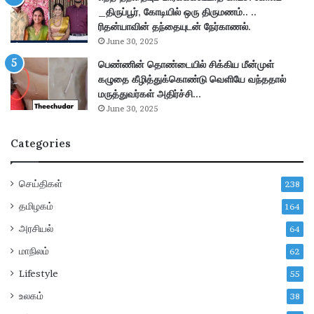
ய
_திருப்பூர், கோடியில் ஒரு திருமணம்.. ..
ர்
ம்
ரிதன்யாவின் தந்தையுடன் நேர்காணல்.
ப்
வெ
பு
June 30, 2025
ளி
–
பெண்ணின் தொண்டையில் சிக்கிய மீன்முள்
யா
மு
கழுதை கீழித்துக்கொண்டு வெளியே வந்ததால்
ன
ழு
மருத்துவர்கள் அதிர்ச்சி…
a
வி
June 30, 2025
d
வ
e
ர
Categories
!
ங்
க
ள்
செய்திகள்
238
!
தமிழகம்
164
அரசியல்
64
மாநிலம்
62
Lifestyle
55
உலகம்
38