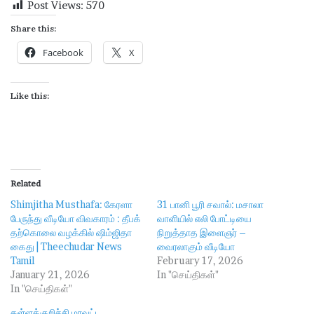
Post Views:
570
Share this:
Facebook
X
Like this:
Related
Shimjitha Musthafa: கேரளா
31 பானி பூரி சவால்: மசாலா
பேருந்து வீடியோ விவகாரம் : தீபக்
வாளியில் எலி போட்டியை
தற்கொலை வழக்கில் ஷிம்ஜிதா
நிறுத்தாத இளைஞர் –
கைது | Theechudar News
வைரலாகும் வீடியோ
Tamil
February 17, 2026
January 21, 2026
In "செய்திகள்"
In "செய்திகள்"
கள்ளக்குறிச்சி மாவட்ட