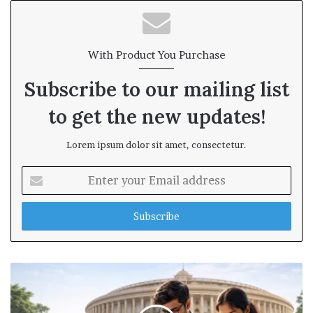
With Product You Purchase
Subscribe to our mailing list
to get the new updates!
Lorem ipsum dolor sit amet, consectetur.
E
n
t
e
r
y
o
u
r
E