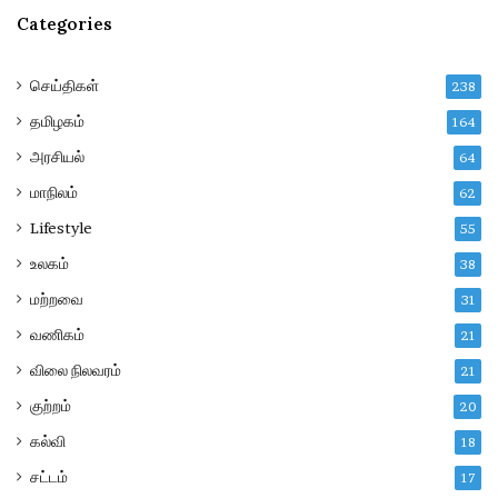
Categories
செய்திகள்
238
தமிழகம்
164
அரசியல்
64
மாநிலம்
62
Lifestyle
55
உலகம்
38
மற்றவை
31
வணிகம்
21
விலை நிலவரம்
21
குற்றம்
20
கல்வி
18
சட்டம்
17