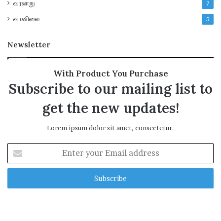
வரலாறு
7
வானிலை
5
Newsletter
With Product You Purchase
Subscribe to our mailing list to
get the new updates!
Lorem ipsum dolor sit amet, consectetur.
E
n
t
e
r
y
o
u