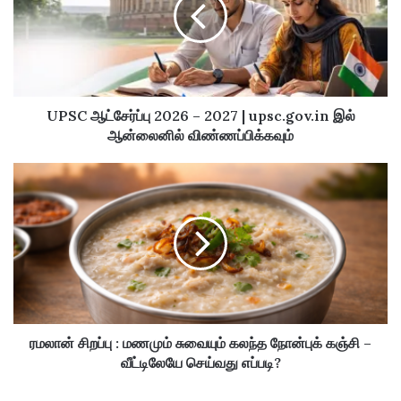
m
a
i
l
a
d
UPSC ஆட்சேர்ப்பு 2026 – 2027 | upsc.gov.in இல்
d
ஆன்லைனில் விண்ணப்பிக்கவும்
r
e
s
s
ரமலான் சிறப்பு : மணமும் சுவையும் கலந்த நோன்புக் கஞ்சி –
வீட்டிலேயே செய்வது எப்படி?