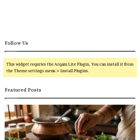
Follow Us
This widget requries the Arqam Lite Plugin, You can install it from
the Theme settings menu > Install Plugins.
Featured Posts
ரு
வ
சி
ங்
யா
கி
ன
வ
பா
ல