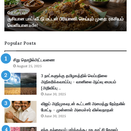
ய்
வ
வீ
ய்
ட்
ப்
2 days ago
ருசியான பாய் வீட்டு மட்டன் பிரியாணி செய்யும் முறை: ரகசியம்
டு
பு
வெளியானade!
ம
ச்
ட்
ச
ட
ய்
Popular Posts
ன்
தி
பி
:
ரி
I
சிறு தொழில்அட்டவணை
யா
B
August 25, 2025
ணி
P
செ
S
3 நாட்களுக்கு தமிழகத்தில் வெப்பநிலை
ய்
P
அதிகரிக்கவாய்ப்பு – வானிலை ஆய்வு மையம்
யு
O
[அறிவிப்பு ..
ம்
2
June 30, 2025
மு
0
விஜய் அதிமுகவுடன் கூட்டணி அமைத்து தேர்தலில்
றை
2
போட்டி – முன்னாள் அமைச்சர் விஸ்வநாதன்
:
6
June 30, 2025
ர
ஆ
க
ட்
சி
எந்த தந்தையும் பார்க்கக்கூடாத காட்சி கோலம்
சே