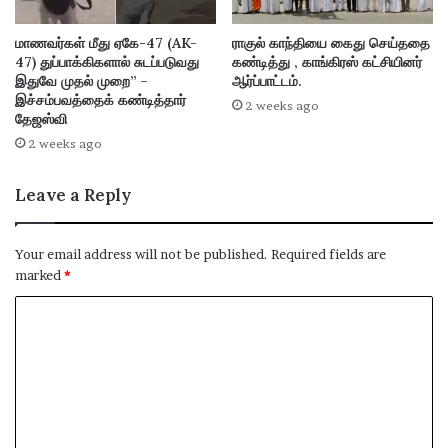
மாணவர்கள் மீது ஏகே-47 (AK-
ராகுல் காந்தியை கைது செய்ததை
47) துப்பாக்கிகளால் சுடப்படுவது
கண்டித்து , காங்கிரஸ் கட்சியினர்
இதுவே முதல் முறை” –
ஆர்ப்பாட்டம்.
இச்சம்பவத்தைக் கண்டித்தார்
2 weeks ago
தேஜஸ்வி
2 weeks ago
Leave a Reply
Your email address will not be published.
Required fields are
marked
*
C
o
m
m
e