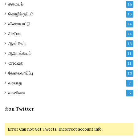
சமையல்
16
தொழில்நுட்பம்
15
விளையாட்டு
14
சினிமா
14
ஆன்மீகம்
13
ஆரோக்கியம்
11
Cricket
11
வேலைவாய்ப்பு
10
வரலாறு
7
வானிலை
5
@on Twitter
Error Can not Get Tweets, Incorrect account info.