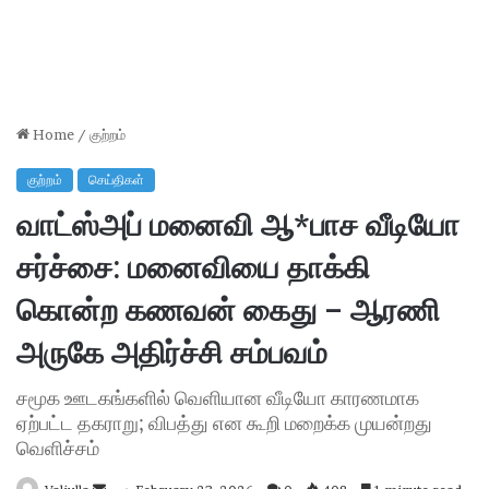
Home
/
குற்றம்
குற்றம்
செய்திகள்
வாட்ஸ்அப் மனைவி ஆ*பாச வீடியோ
சர்ச்சை: மனைவியை தாக்கி
கொன்ற கணவன் கைது – ஆரணி
அருகே அதிர்ச்சி சம்பவம்
சமூக ஊடகங்களில் வெளியான வீடியோ காரணமாக
ஏற்பட்ட தகராறு; விபத்து என கூறி மறைக்க முயன்றது
வெளிச்சம்