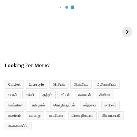
r
E
m
a
i
l
a
d
d
r
Looking For More?
e
s
s
Cricket
Lifestyle
அரசியல்
ஆன்மீகம்
ஆரோக்கியம்
உலகம்
கல்வி
குற்றம்
சட்டம்
சமையல்
சினிமா
செய்திகள்
தமிழகம்
தொழில்நுட்பம்
மற்றவை
மாநிலம்
வணிகம்
வரலாறு
வானிலை
விலை நிலவரம்
விளையாட்டு
வேலைவாய்ப்பு