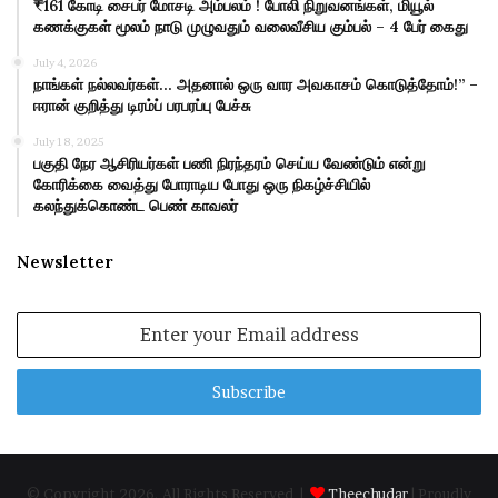
₹161 கோடி சைபர் மோசடி அம்பலம் ! போலி நிறுவனங்கள், மியூல்
கணக்குகள் மூலம் நாடு முழுவதும் வலைவீசிய கும்பல் – 4 பேர் கைது
July 4, 2026
நாங்கள் நல்லவர்கள்… அதனால் ஒரு வார அவகாசம் கொடுத்தோம்!” –
ஈரான் குறித்து டிரம்ப் பரபரப்பு பேச்சு
July 18, 2025
பகுதி நேர ஆசிரியர்கள் பணி நிரந்தரம் செய்ய வேண்டும் என்று
கோரிக்கை வைத்து போராடிய போது ஒரு நிகழ்ச்சியில்
கலந்துக்கொண்ட பெண் காவலர்
Newsletter
Enter
your
Email
address
© Copyright 2026, All Rights Reserved |
Theechudar
| Proudly