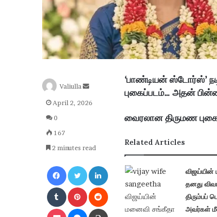
‘பாண்டியன் ஸ்டோர்ஸ்’ ந
S
Valiulla
புகைப்படம்… அதன் பின
e
April 2, 2026
n
d
வைரலான திருமண புகைப்ப
0
a
167
n
Related Articles
e
2 minutes read
m
Facebook
Twitter
LinkedIn
a
விஜய்யின்
i
தனது விவ
Tumblr
Pinterest
l
Reddit
திரும்பப் ப
Pocket
Messenger
Print
அவர்கள் மீ