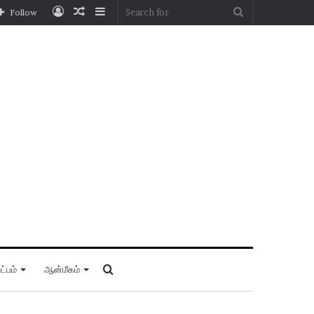
Log
Random
Sidebar
Search
Follow
In
Article
for
Search
்பம்
ஆன்மீகம்
for