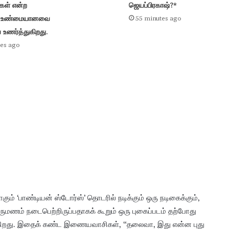
ள் என்ற
ஜெயப்பிரகாஷ்?*
் உண்மையானவை
55 minutes ago
உணர்த்துகிறது.
es ago
ாகும் ‘பாண்டியன் ஸ்டோர்ஸ்’ தொடரில் நடிக்கும் ஒரு நடிகைக்கும்,
திருமணம் நடைபெற்றிருப்பதாகக் கூறும் ஒரு புகைப்படம் தற்போது
ிறது. இதைக் கண்ட இணையவாசிகள், “தலைவா, இது என்ன புது