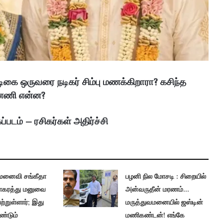
டிகை ஒருவரை நடிகர் சிம்பு மணக்கிறாரா? கசிந்த
்னணி என்ன?
டம் – ரசிகர்கள் அதிர்ச்சி
 மனைவி சங்கீதா
பழனி நில மோசடி : சிறையில்
ாகரத்து மனுவை
அன்வருதீன் மரணம்…
ெற்றுள்ளார்; இது
மருத்துவமனையில் ஜஸ்டின்
ண்டும்
மணிகண்டன்! எங்கே