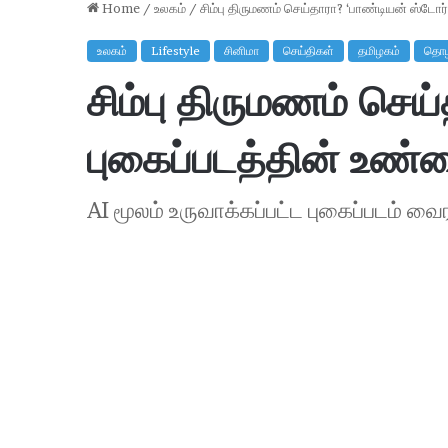
Home
/
உலகம்
/
சிம்பு திருமணம் செய்தாரா? ‘பாண்டியன் ஸ்டோ
உலகம்
Lifestyle
சினிமா
செய்திகள்
தமிழகம்
தொழி
சிம்பு திருமணம் செய
புகைப்படத்தின் உண
AI மூலம் உருவாக்கப்பட்ட புகைப்படம் வை