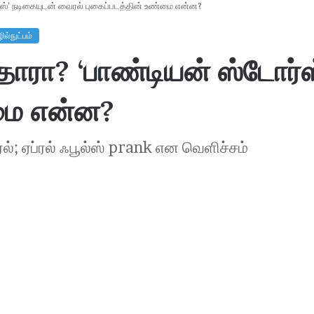
ர்ஸ்’ நடிகையுடன் வைரல் புகைப்படத்தின் உண்மை என்ன?
ல்நுட்பம்
்தாரா? ‘பாண்டியன் ஸ்டோர்
்மை என்ன?
ரல்; ஏப்ரல் ஃபூல்ஸ் prank என வெளிச்சம்