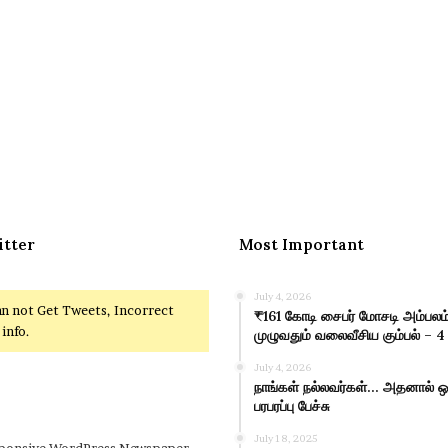
itter
Most Important
July 4, 2026
an not Get Tweets, Incorrect
₹161 கோடி சைபர் மோசடி அம்பலம்
info.
முழுவதும் வலைவீசிய கும்பல் – 4
July 4, 2026
நாங்கள் நல்லவர்கள்… அதனால் ஒர
பரபரப்பு பேச்சு
July 18, 2025