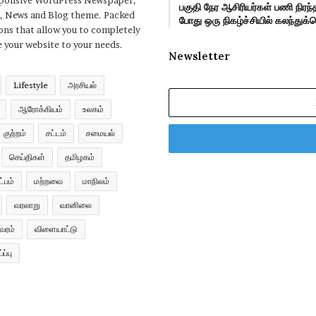
sponsive WordPress Newspaper,
பகுதி நேர ஆசிரியர்கள் பணி நிர
, News and Blog theme. Packed
போது ஒரு நிகழ்ச்சியில் கலந்து
ons that allow you to completely
 your website to your needs.
Newsletter
Lifestyle
அரசியல்
Enter
ஆரோக்கியம்
உலகம்
your
Email
குற்றம்
சட்டம்
சமையல்
address
செய்திகள்
தமிழகம்
்பம்
மற்றவை
மாநிலம்
வரலாறு
வானிலை
வரம்
விளையாட்டு
ப்பு