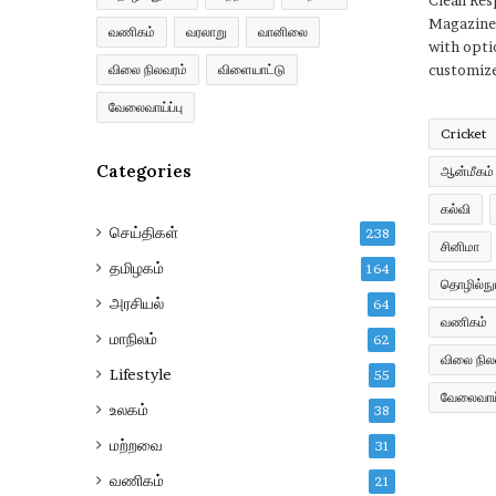
Clean Re
Magazine
வணிகம்
வரலாறு
வானிலை
with opti
விலை நிலவரம்
விளையாட்டு
customize
வேலைவாய்ப்பு
Cricket
Categories
ஆன்மீகம்
கல்வி
செய்திகள்
238
சினிமா
தமிழகம்
164
தொழில்நுட
அரசியல்
64
வணிகம்
மாநிலம்
62
விலை நில
Lifestyle
55
வேலைவாய்
உலகம்
38
மற்றவை
31
வணிகம்
21