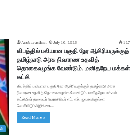
Anubavasthan
July 10, 2025
127
விபத்தில் பலியான பகுதி நேர ஆசிரியருக்குத்
தமிழ்நாடு அரசு நிவாரண உதவித்
தொகைவழங்க வேண்டும். மனிதநேய மக்கள்
கட்சி
விபத்தில் பலியான பகுதி நேர ஆசிரியருக்குத் தமிழ்நாடு அரசு
நிவாரண உதவித் தொகைவழங்க வேண்டும். மனிதநேய மக்கள்
A
கட்சியின் தலைவர் பேராசிரியர் எம். எச். ஜவாஹிருல்லா
A
வெளியிடும்அறிக்கை.…
I
R
Read More »
e
c
ல்
1 day ago
r
 ரூ. 2,500-
AAI Recruitment 2026 : 389 Manage