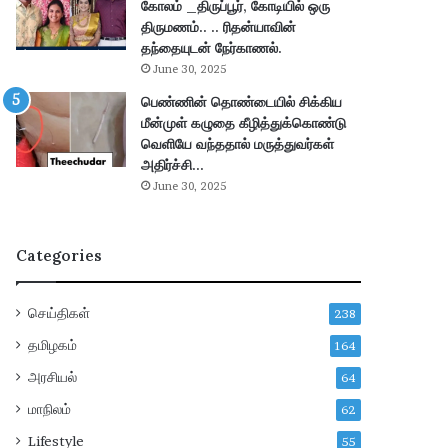
கோலம் _திருப்பூர், கோடியில் ஒரு
வெ
பு
திருமணம்.. .. ரிதன்யாவின்
ளி
–
தந்தையுடன் நேர்காணல்.
யா
மு
June 30, 2025
ன
ழு
பெண்ணின் தொண்டையில் சிக்கிய
a
வி
மீன்முள் கழுதை கீழித்துக்கொண்டு
d
வ
வெளியே வந்ததால் மருத்துவர்கள்
e
ர
அதிர்ச்சி…
!
ங்
June 30, 2025
க
ள்
!
Categories
செய்திகள்
238
தமிழகம்
164
அரசியல்
64
மாநிலம்
62
Lifestyle
55