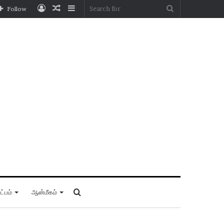
Log
Random
Sidebar
Search
Follow
In
Article
for
Search
்பம்
ஆன்மீகம்
for