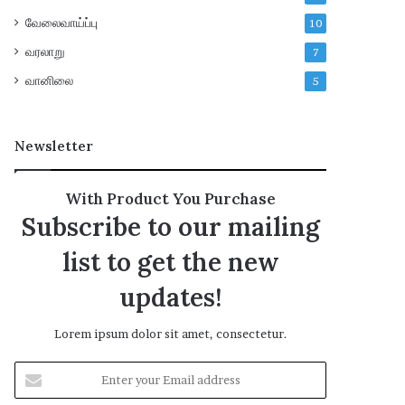
வேலைவாய்ப்பு
10
வரலாறு
7
வானிலை
5
Newsletter
With Product You Purchase
Subscribe to our mailing
list to get the new
updates!
Lorem ipsum dolor sit amet, consectetur.
E
n