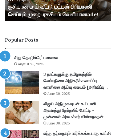
1 day ago
1 day ago
ட்
ப்
ருசியான பாய் வீட்டு மட்டன் பிரியாணி
வங்கி வேல
டு
பு
செய்யும் முறை: ரகசியம் வெளியானade!
2026 ஆட்சே
ம
ச்
ட்
செ
ட
ய்
ன்
தி
Popular Posts
பி
:
ரி
I
யா
B
சிறு தொழில்அட்டவணை
ணி
P
August 25, 2025
செ
S
ய்
P
3 நாட்களுக்கு தமிழகத்தில்
யு
O
வெப்பநிலை அதிகரிக்கவாய்ப்பு –
ம்
2
வானிலை ஆய்வு மையம் [அறிவிப்பு ..
மு
0
June 30, 2025
றை
2
விஜய் அதிமுகவுடன் கூட்டணி
:
6
அமைத்து தேர்தலில் போட்டி –
ர
ஆ
முன்னாள் அமைச்சர் விஸ்வநாதன்
க
ட்
June 30, 2025
சி
சே
ய
ர்
எந்த தந்தையும் பார்க்கக்கூடாத காட்சி
ம்
ப்