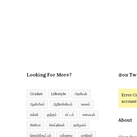
Looking For More?
@on Tw
Cricket
Lifestyle
அரசியல்
Error C
account 
ஆன்மீகம்
ஆரோக்கியம்
உலகம்
கல்வி
குற்றம்
சட்டம்
சமையல்
About
சினிமா
செய்திகள்
தமிழகம்
தொழில்நுட்பம்
மற்றவை
மாநிலம்