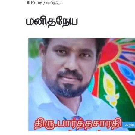
Home
/
மனிதநேய
மனிதநேய
ம
க
ளி
ர்
உ
ரி
அரசிய
12 hours ago
மை
uitment 2026 : 6,715
மகளிர் உரிமைத் தொகை மாதம்