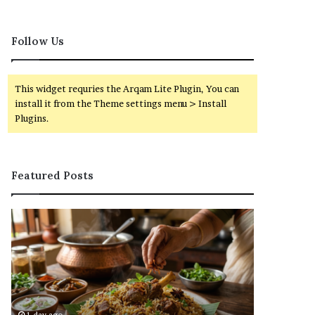
Follow Us
This widget requries the Arqam Lite Plugin, You can
install it from the Theme settings menu > Install
Plugins.
Featured Posts
ரு
வ
சி
ங்
யா
கி
ன
வே
பா
லை
ய்
வா
வீ
ய்
r