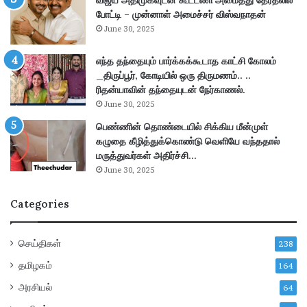
விஜய் அதிமுகவுடன் கூட்டணி அமைத்து தேர்தலில்
க
M
போட்டி – முன்னாள் அமைச்சர் விஸ்வநாதன்
உ
a
June 30, 2025
ய
n
ர்
a
வு
எந்த தந்தையும் பார்க்கக்கூடாத காட்சி கோலம்
g
!
_திருப்பூர், கோடியில் ஒரு திருமணம்.. ..
e
த
ரிதன்யாவின் தந்தையுடன் நேர்காணல்.
r
மி
&
June 30, 2025
ழ
J
பெண்ணின் தொண்டையில் சிக்கிய மீன்முள்
க
u
கழுதை கீழித்துக்கொண்டு வெளியே வந்ததால்
அ
n
மருத்துவர்கள் அதிர்ச்சி…
ர
i
June 30, 2025
சு
o
மு
r
Categories
க்
E
கி
x
ய
e
செய்திகள்
238
அ
c
றி
u
தமிழகம்
164
வி
t
அரசியல்
64
ப்
i
பு
v