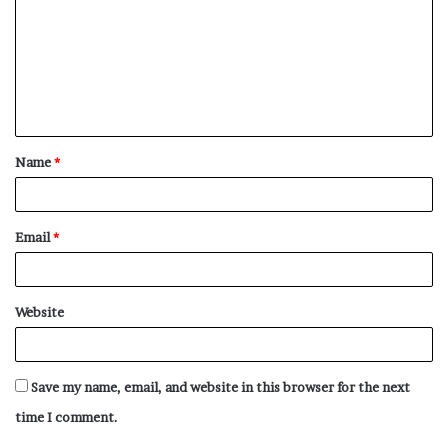
m
m
e
n
t
Name
*
*
Email
*
Website
Save my name, email, and website in this browser for the next
time I comment.