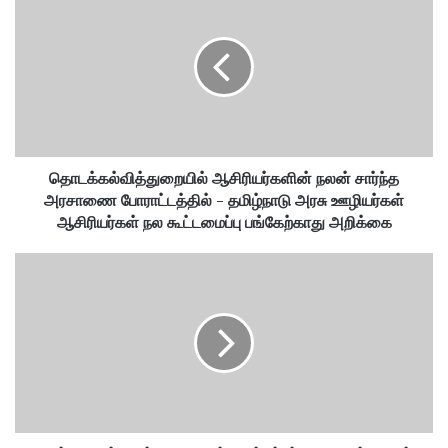
r
E
m
a
i
l
a
d
தொடக்கல்வித்துறையில் ஆசிரியர்களின் நலன் சார்ந்த
d
அரசாணை போராட்டத்தில் - தமிழ்நாடு அரசு ஊழியர்கள்
r
ஆசிரியர்கள் நல கூட்டமைப்பு பங்கேற்காது அறிக்கை
e
s
s