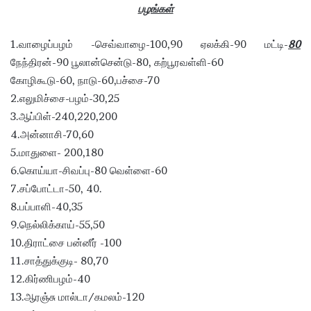
பழங்கள்
1.வாழைப்பழம் -செவ்வாழை-100,90 ஏலக்கி-90 மட்டி-
80
நேந்திரன்-90 பூலான்சென்டு-80, கற்பூரவள்ளி-60
கோழிகூடு-60, நாடு-60,பச்சை-70
2.எலுமிச்சை-பழம்-30,25
3.ஆப்பிள்-240,220,200
4.அன்னாசி-70,60
5.மாதுளை- 200,180
6.கொய்யா-சிவப்பு-80 வெள்ளை-60
7.சப்போட்டா-50, 40.
8.பப்பாளி-40,35
9.நெல்லிக்காய்-55,50
10.திராட்சை பன்னீர் -100
11.சாத்துக்குடி- 80,70
12.கிர்ணிபழம்-40
13.ஆரஞ்சு மால்டா/கமலம்-120