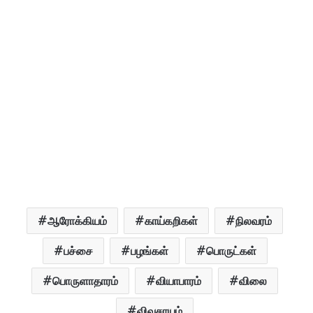
ஆரோக்கியம்
காய்கறிகள்
நிலவரம்
பச்சை
பழங்கள்
பொருட்கள்
பொருளாதாரம்
வியாபாரம்
விலை
விவசாயம்