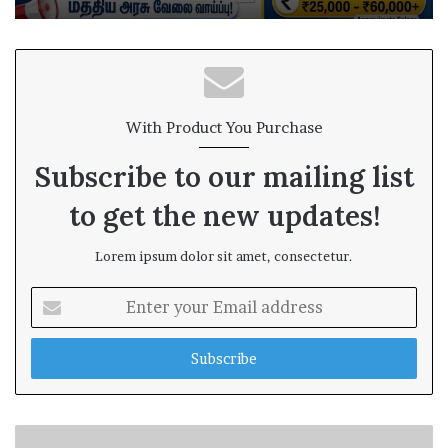
With Product You Purchase
Subscribe to our mailing list
to get the new updates!
Lorem ipsum dolor sit amet, consectetur.
E
n
t
e
r
y
o
u