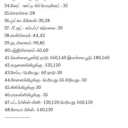
34.கேரட் -ஊட்டி-65 பொடிகேரட்- 35
35.சௌசௌ-28
36.முட்டைக்கோஸ்-30,28
37. பீட்ரூட்- கம்பம்/ உடுமலை- 30
38.காலிபிளவர்-44,42
39.குடமிளகாய்-90,85
40.பஜ்ஜிமிளகாய்-65,60
41.வெள்ளைபூண்டு நாடு-160,140 இமாச்சல பூடு-180,160
42.கருணைக்கிழங்கு -135,120
43.சேம்பு- பெரியது- 60 நாடு-30
44.சேனைக்கிழங்கு- பெரியது-55 சிறியது- 50
45.சீனிக்கிழங்கு-30
46.மரவள்ளிகிழங்கு -35
47.பட்டர்பீன்ஸ்-மினி- 130,120 பெரியது-160,150
48.சோயா பீன்ஸ்- 140,130
—————