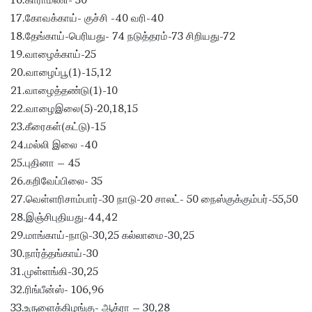
17.கோவக்காய்- குச்சி -40 வரி-40
18.தேங்காய்-பெரியது- 74 நடுத்தரம்-73 சிறியது-72
19.வாழைக்காய்-25
20.வாழைப்பூ(1)-15,12
21.வாழைத்தண்டு(1)-10
22.வாழைஇலை(5)-20,18,15
23.கீரைகள்(கட்டு)-15
24.மல்லி இலை -40
25.புதினா – 45
26.கறிவேப்பிலை- 35
27.வெள்ளரிசாம்பார்-30 நாடு-20 சாலட்- 50 நைஸ்குக்கும்பர்-55,50
28.இஞ்சிபுதியது-44,42
29.மாங்காய்-நாடு-30,25 கல்லாமை-30,25
30.நார்த்தங்காய்-30
31.முள்ளங்கி-30,25
32.ரிங்பீன்ஸ்- 106,96
33.உருளைக்கிழங்கு- ஆக்ரா – 30,28