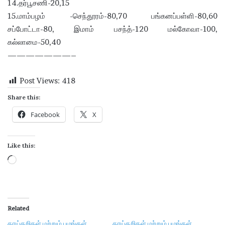
14.தர்பூசணி-20,15
15.மாம்பழம் -செந்தூரம்-80,70 பங்கனப்பள்ளி-80,60
சப்போட்டா-80, இமாம் பசந்த்-120 மல்கோவா-100,
கல்லாமை-50,40
———————–
Post Views:
418
Share this:
Facebook
X
Like this:
L
o
a
d
Related
i
காய்கறிகள் மற்றும் பழங்கள்
காய்கறிகள் மற்றும் பழங்கள்