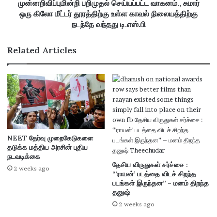
முன்னறிவிப்புமின்றி பறிமுதல் செய்யப்பட்ட வாகனம்., சுமார்
ஒரு கிலோ மீட்டர் தூரத்திற்கு உள்ள காவல் நிலையத்திற்கு
நடந்தே வந்தது டி.எஸ்.பி
Related Articles
NEET தேர்வு முறைகேடுகளை
தடுக்க மத்திய அரசின் புதிய
நடவடிக்கை
தேசிய விருதுகள் சர்ச்சை :
2 weeks ago
“’ராயன்’ படத்தை விடச் சிறந்த
படங்கள் இருந்தன” – மனம் திறந்த
தனுஷ்
2 weeks ago