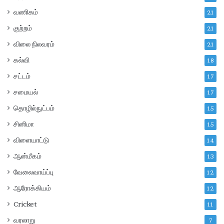
வணிகம்
21
குற்றம்
21
விலை நிலவரம்
21
கல்வி
18
சட்டம்
17
சமையல்
17
தொழில்நுட்பம்
15
சினிமா
15
விளையாட்டு
14
ஆன்மீகம்
13
வேலைவாய்ப்பு
12
ஆரோக்கியம்
12
Cricket
11
வரலாறு
7