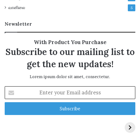
வானிலை
5
Newsletter
With Product You Purchase
Subscribe to our mailing list to
get the new updates!
Lorem ipsum dolor sit amet, consectetur.
E
n
t
e
r
y
o
u