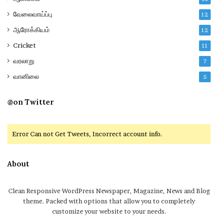
வேலைவாய்ப்பு
12
ஆரோக்கியம்
12
Cricket
11
வரலாறு
7
வானிலை
5
@on Twitter
Error Can not Get Tweets, Incorrect account info.
About
Clean Responsive WordPress Newspaper, Magazine, News and Blog
theme. Packed with options that allow you to completely
customize your website to your needs.