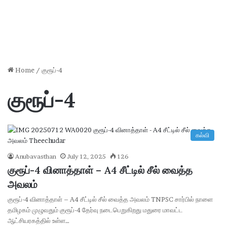
Home
/
குரூப்-4
குரூப்-4
கல்வி
Anubavasthan
July 12, 2025
126
குரூப்-4 வினாத்தாள் – A4 சீட்டில் சீல் வைத்த
அவலம்
குரூப்-4 வினாத்தாள் – A4 சீட்டில் சீல் வைத்த அவலம் TNPSC சார்பில் நாளை
தமிழகம் முழுவதும் குரூப்-4 தேர்வு நடைபெறுகிறது மதுரை மாவட்ட
ஆட்சியரகத்தில் உள்ள…