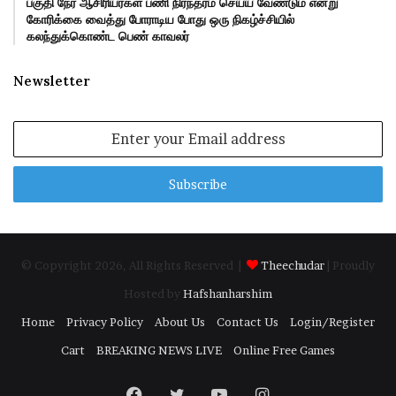
பகுதி நேர ஆசிரியர்கள் பணி நிரந்தரம் செய்ய வேண்டும் என்று
கோரிக்கை வைத்து போராடிய போது ஒரு நிகழ்ச்சியில்
கலந்துக்கொண்ட பெண் காவலர்
Newsletter
Enter
your
Email
address
© Copyright 2026, All Rights Reserved |
Theechudar
| Proudly
Hosted by
Hafshanharshim
Home
Privacy Policy
About Us
Contact Us
Login/Register
Cart
BREAKING NEWS LIVE
Online Free Games
Facebook
Twitter
YouTube
Instagram