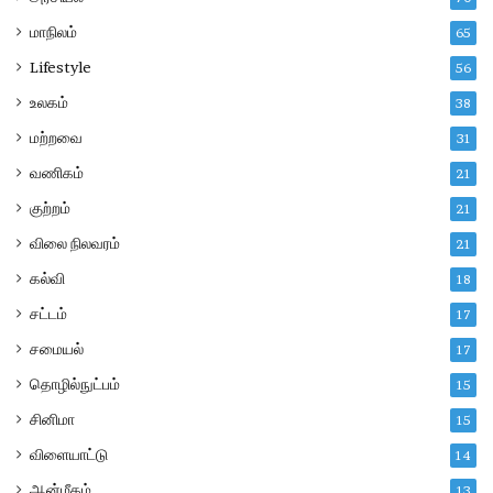
மாநிலம்
65
Lifestyle
56
உலகம்
38
மற்றவை
31
வணிகம்
21
குற்றம்
21
விலை நிலவரம்
21
கல்வி
18
சட்டம்
17
சமையல்
17
தொழில்நுட்பம்
15
சினிமா
15
விளையாட்டு
14
ஆன்மீகம்
13