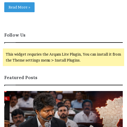
Read More »
Follow Us
This widget requries the Arqam Lite Plugin, You can install it from
the Theme settings menu > Install Plugins.
Featured Posts
தொ
கா
கு
வி
தி
ரி
ம
வி
று
வ
வ
கா