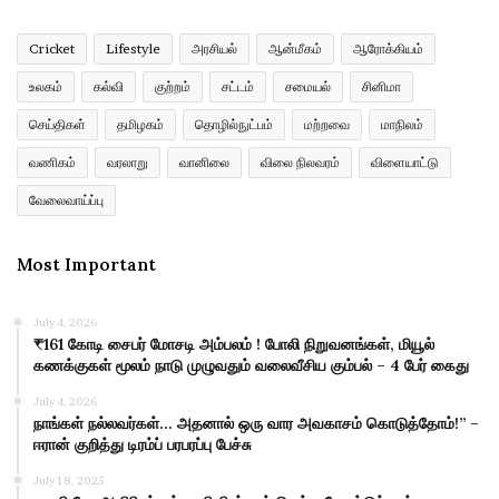
Cricket
Lifestyle
அரசியல்
ஆன்மீகம்
ஆரோக்கியம்
உலகம்
கல்வி
குற்றம்
சட்டம்
சமையல்
சினிமா
செய்திகள்
தமிழகம்
தொழில்நுட்பம்
மற்றவை
மாநிலம்
வணிகம்
வரலாறு
வானிலை
விலை நிலவரம்
விளையாட்டு
வேலைவாய்ப்பு
Most Important
July 4, 2026
₹161 கோடி சைபர் மோசடி அம்பலம் ! போலி நிறுவனங்கள், மியூல்
கணக்குகள் மூலம் நாடு முழுவதும் வலைவீசிய கும்பல் – 4 பேர் கைது
July 4, 2026
நாங்கள் நல்லவர்கள்… அதனால் ஒரு வார அவகாசம் கொடுத்தோம்!” –
ஈரான் குறித்து டிரம்ப் பரபரப்பு பேச்சு
July 18, 2025