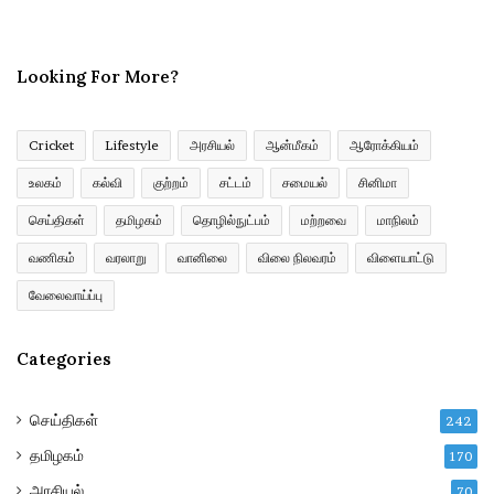
r
E
m
Looking For More?
a
i
l
a
Cricket
Lifestyle
அரசியல்
ஆன்மீகம்
ஆரோக்கியம்
d
உலகம்
கல்வி
குற்றம்
சட்டம்
சமையல்
சினிமா
d
r
செய்திகள்
தமிழகம்
தொழில்நுட்பம்
மற்றவை
மாநிலம்
e
வணிகம்
வரலாறு
வானிலை
விலை நிலவரம்
விளையாட்டு
s
s
வேலைவாய்ப்பு
Categories
செய்திகள்
242
தமிழகம்
170
அரசியல்
70