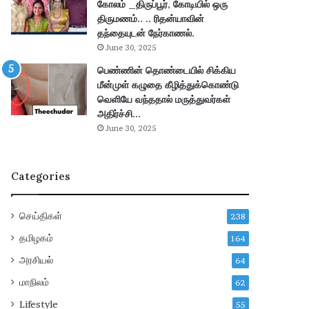
கோலம் _திருப்பூர், கோடியில் ஒரு
வெ
பு
திருமணம்.. .. ரிதன்யாவின்
ளி
–
தந்தையுடன் நேர்காணல்.
யா
மு
June 30, 2025
ன
ழு
பெண்ணின் தொண்டையில் சிக்கிய
a
வி
மீன்முள் கழுதை கீழித்துக்கொண்டு
d
வ
வெளியே வந்ததால் மருத்துவர்கள்
e
ர
அதிர்ச்சி…
!
ங்
June 30, 2025
க
ள்
!
Categories
செய்திகள்
238
தமிழகம்
164
அரசியல்
64
மாநிலம்
62
Lifestyle
55