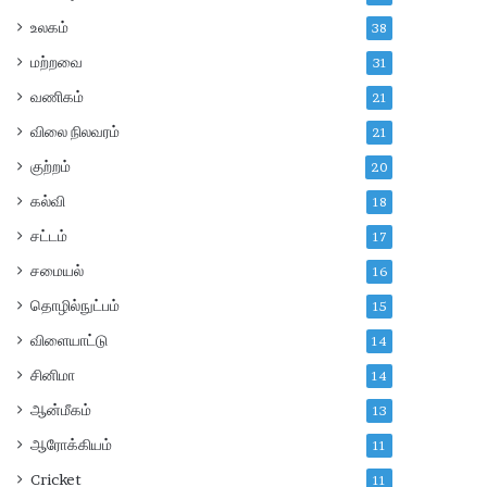
உலகம்
38
மற்றவை
31
வணிகம்
21
விலை நிலவரம்
21
குற்றம்
20
கல்வி
18
சட்டம்
17
சமையல்
16
தொழில்நுட்பம்
15
விளையாட்டு
14
சினிமா
14
ஆன்மீகம்
13
ஆரோக்கியம்
11
Cricket
11