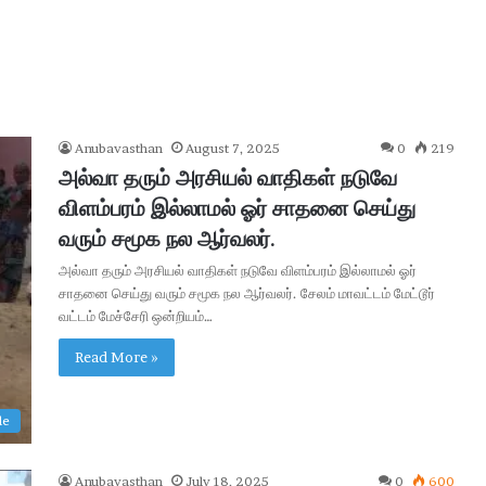
Anubavasthan
August 7, 2025
0
219
அல்வா தரும் அரசியல் வாதிகள் நடுவே
விளம்பரம் இல்லாமல் ஓர் சாதனை செய்து
வரும் சமூக நல ஆர்வலர்.
அல்வா தரும் அரசியல் வாதிகள் நடுவே விளம்பரம் இல்லாமல் ஓர்
சாதனை செய்து வரும் சமூக நல ஆர்வலர். சேலம் மாவட்டம் மேட்டூர்
வட்டம் மேச்சேரி ஒன்றியம்…
A
A
Read More »
I
R
le
e
c
2 days ago
r
தம் ரூ. 2,500-
AAI Recruitment 2026 : 389 Mana
Anubavasthan
July 18, 2025
0
600