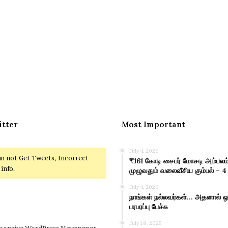
itter
Most Important
July 4, 2026
an not Get Tweets, Incorrect
₹161 கோடி சைபர் மோசடி அம்பலம்
info.
முழுவதும் வலைவீசிய கும்பல் – 4
July 4, 2026
நாங்கள் நல்லவர்கள்… அதனால் ஒர
பரபரப்பு பேச்சு
July 18, 2025