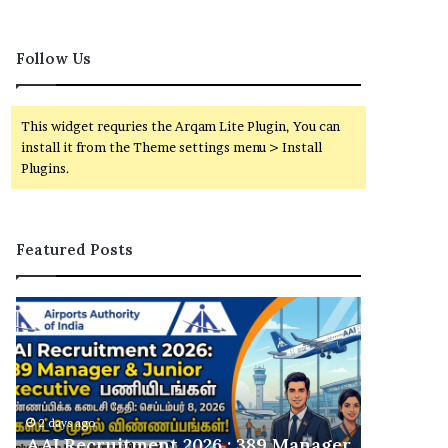
Follow Us
This widget requries the Arqam Lite Plugin, You can
install it from the Theme settings menu > Install
Plugins.
Featured Posts
ரு
வ
சி
ங்
யா
கி
ன
வே
பா
லை
ய்
வா
வீ
ய்
ger