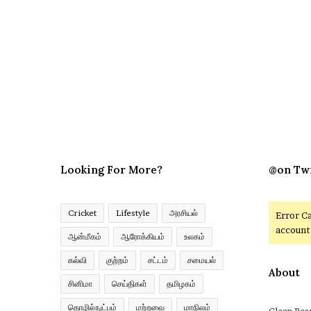
Looking For More?
@on Tw
Cricket
Lifestyle
அரசியல்
Error C
account 
ஆன்மீகம்
ஆரோக்கியம்
உலகம்
கல்வி
குற்றம்
சட்டம்
சமையல்
About
சினிமா
செய்திகள்
தமிழகம்
தொழில்நுட்பம்
மற்றவை
மாநிலம்