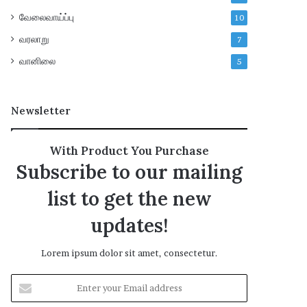
வேலைவாய்ப்பு
10
வரலாறு
7
வானிலை
5
Newsletter
With Product You Purchase
Subscribe to our mailing
list to get the new
updates!
Lorem ipsum dolor sit amet, consectetur.
E
n