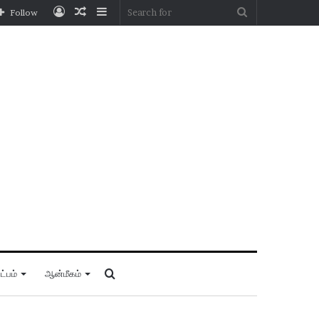
Log
Random
Sidebar
Search
Follow
In
Article
for
Search
்பம்
ஆன்மீகம்
for