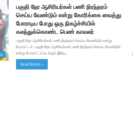
u
முக்கிய
& Junior Executive பணியிடங்கள் –
பகுதி நேர ஆசிரியர்கள் பணி நிரந்தரம்
i
ஆகஸ்ட் 8 முதல் விண்ணப்பங்கள்
செய்ய வேண்டும் என்று கோரிக்கை வைத்து
t
m
போராடிய போது ஒரு நிகழ்ச்சியில்
e
கலந்துக்கொண்ட பெண் காவலர்
n
t
பகுதி நேர ஆசிரியர்கள் பணி நிரந்தரம் செய்ய வேண்டும் என்று
2
போராட்டம். பகுதி நேர ஆசிரியர்கள் பணி நிரந்தரம் செய்ய வேண்டும்
0
என்று போராட்டம் நடக்கும் இதே…
வி
2
6
Read More »
:
3
8
9
M
a
n
a
g
e
r