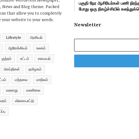
sponsive WordPress Newspaper,
பகுதி நேர ஆசிரியர்கள் பணி நிர
, News and Blog theme. Packed
போது ஒரு நிகழ்ச்சியில் கலந்து
ons that allow you to completely
 your website to your needs.
Newsletter
Lifestyle
அரசியல்
Enter
ஆரோக்கியம்
உலகம்
your
Email
குற்றம்
சட்டம்
சமையல்
address
செய்திகள்
தமிழகம்
்பம்
மற்றவை
மாநிலம்
வரலாறு
வானிலை
வரம்
விளையாட்டு
ப்பு