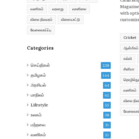
Clean Re
Magazine
வணிகம்
வரலாறு
வானிலை
with opti
விலை நிலவரம்
விளையாட்டு
customize
வேலைவாய்ப்பு
Cricket
Categories
ஆன்மீகம்
கல்வி
செய்திகள்
238
சினிமா
தமிழகம்
164
தொழில்நுட
அரசியல்
64
வணிகம்
மாநிலம்
62
விலை நில
Lifestyle
55
வேலைவாய்
உலகம்
38
மற்றவை
31
வணிகம்
21