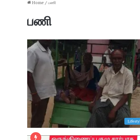
Home
/
பணி
பணி
ம
க
ளி
ர்
Lifesty
உ
ரி
2 days ago
மை
cruitment 2026 : 6,715
மகளிர் உரிமைத் தொகை மா