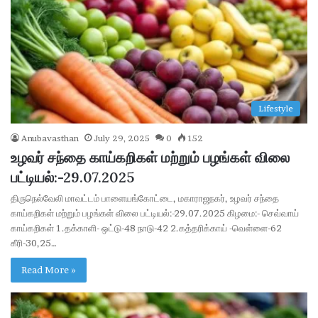
Lifestyle
Anubavasthan
July 29, 2025
0
152
உழவர் சந்தை காய்கறிகள் மற்றும் பழங்கள் விலை
பட்டியல்:-29.07.2025
திருநெல்வேலி மாவட்டம் பாளையங்கோட்டை, மகாராஜநகர், உழவர் சந்தை
காய்கறிகள் மற்றும் பழங்கள் விலை பட்டியல்:-29.07.2025 கிழமை:- செவ்வாய்
காய்கறிகள் 1.தக்காளி- ஒட்டு-48 நாடு-42 2.கத்தரிக்காய் -வெள்ளை-62
கீரி-30,25…
Read More »