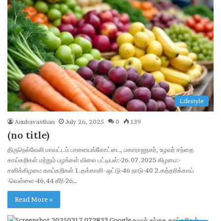
Lifestyle
Anubavasthan
July 26, 2025
0
139
(no title)
திருநெல்வேலி மாவட்டம் பாளையங்கோட்டை, மகாராஜநகர், உழவர் சந்தை
காய்கறிகள் மற்றும் பழங்கள் விலை பட்டியல்:-26.07.2025 கிழமை:-
சனிக்கிழமை காய்கறிகள் 1.தக்காளி- ஒட்டு-46 நாடு-40 2.கத்தரிக்காய்
-வெள்ளை-46,44 கீரி-26…
Read More »