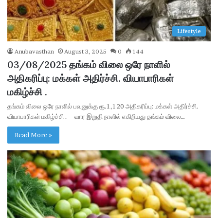
Lifestyle
Anubavasthan
August 3, 2025
0
144
03/08/2025 தங்கம் விலை ஒரே நாளில்
அதிகரிப்பு: மக்கள் அதிர்ச்சி. வியாபாரிகள்
மகிழ்ச்சி .
தங்கம் விலை ஒரே நாளில் பவுனுக்கு ரூ.1,120 அதிகரிப்பு: மக்கள் அதிர்ச்சி.
வியாபாரிகள் மகிழ்ச்சி . வார இறுதி நாளில் எகிறியது தங்கம் விலை…
Read More »