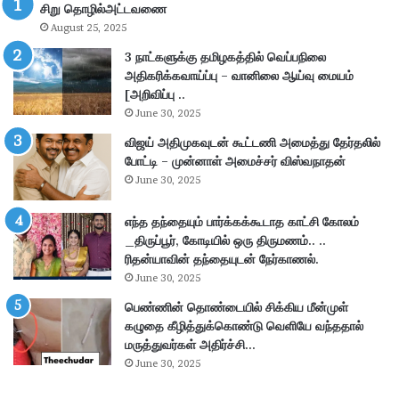
சிறு தொழில்அட்டவணை
ல்
வி
August 25, 2025
வ
ஜ
ர்
ய்
3 நாட்களுக்கு தமிழகத்தில் வெப்பநிலை
வி
த
அதிகரிக்கவாய்ப்பு – வானிலை ஆய்வு மையம்
ஜ
ல
[அறிவிப்பு ..
ய்
ம
June 30, 2025
த
யி
விஜய் அதிமுகவுடன் கூட்டணி அமைத்து தேர்தலில்
லை
ல்
போட்டி – முன்னாள் அமைச்சர் விஸ்வநாதன்
மை
இ
June 30, 2025
யி
ன்
ல்
று
த
எந்த தந்தையும் பார்க்கக்கூடாத காட்சி கோலம்
மு
மி
_திருப்பூர், கோடியில் ஒரு திருமணம்.. ..
க்
ழ
ரிதன்யாவின் தந்தையுடன் நேர்காணல்.
கி
க
ய
June 30, 2025
எ
ஆ
பெண்ணின் தொண்டையில் சிக்கிய மீன்முள்
ம்
ல
கழுதை கீழித்துக்கொண்டு வெளியே வந்ததால்
.
ச
மருத்துவர்கள் அதிர்ச்சி…
பி
ன
June 30, 2025
.
!
க்
தி