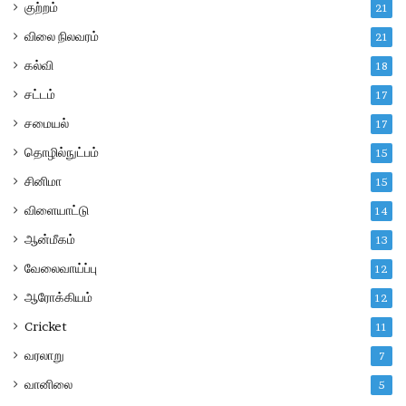
குற்றம்
21
விலை நிலவரம்
21
கல்வி
18
சட்டம்
17
சமையல்
17
தொழில்நுட்பம்
15
சினிமா
15
விளையாட்டு
14
ஆன்மீகம்
13
வேலைவாய்ப்பு
12
ஆரோக்கியம்
12
Cricket
11
வரலாறு
7
வானிலை
5