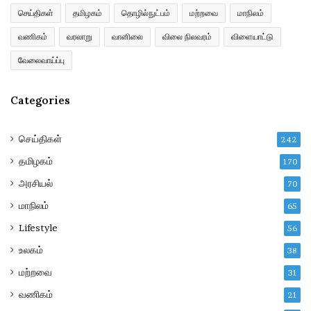
r
செய்திகள்
தமிழகம்
தொழில்நுட்பம்
மற்றவை
மாநிலம்
e
வணிகம்
வரலாறு
வானிலை
விலை நிலவரம்
விளையாட்டு
s
s
வேலைவாய்ப்பு
Categories
செய்திகள்
242
தமிழகம்
170
அரசியல்
70
மாநிலம்
65
Lifestyle
56
உலகம்
38
மற்றவை
31
வணிகம்
21