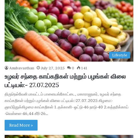
Lifestyle
Anubavasthan
July 27, 2025
0
141
உழவர் சந்தை காய்கறிகள் மற்றும் பழங்கள் விலை
பட்டியல்:- 27.07.2025
திருநெல்வேலி மாவட்டம் பாளையங்கோட்டை, மகாராஜநகர், உழவர் சந்தை
காய்கறிகள் மற்றும் பழங்கள் விலை பட்டியல்:-27.07.2025 கிழமை:-
ஞாயிற்றுக்கிழமை காய்கறிகள் 1.தக்காளி- ஒட்டு-46 நாடு-40 2.கத்தரிக்காய்
-வெள்ளை-46,44 கீரி-26…
Read More »