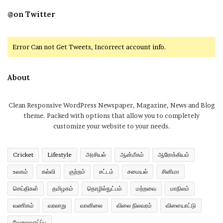
@on Twitter
Error Can not Get Tweets, Incorrect account info.
About
Clean Responsive WordPress Newspaper, Magazine, News and Blog
theme. Packed with options that allow you to completely
customize your website to your needs.
Cricket
Lifestyle
அரசியல்
ஆன்மீகம்
ஆரோக்கியம்
உலகம்
கல்வி
குற்றம்
சட்டம்
சமையல்
சினிமா
செய்திகள்
தமிழகம்
தொழில்நுட்பம்
மற்றவை
மாநிலம்
வணிகம்
வரலாறு
வானிலை
விலை நிலவரம்
விளையாட்டு
வேலைவாய்ப்பு