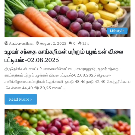
Lifestyle
Anubavasthan
August 2, 2025
0
154
உழவர் சந்தை காய்கறிகள் மற்றும் பழங்கள் விலை
பட்டியல்:-02.08.2025
திருநெல்வேலி மாவட்டம் பாளையங்கோட்டை, மகாராஜநகர், உழவர் சந்தை
காய்கறிகள் மற்றும் பழங்கள் விலை பட்டியல்:-02.08.2025 கிழமை:-
சனிக்கிழமை காய்கறிகள் 1.தக்காளி- ஒட்டு-48,46 நாடு-42,40 2.கத்தரிக்காய்
-வெள்ளை-44,40 கீரி-30,25 வைலட்…
Read More »