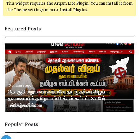
This widget requries the Arqam Lite Plugin, You can install it from
the Theme settings menu > Install Plugins.
Featured Posts
தொ
த
கு
கு
தி
தி
ம
ம
று
று
வ
வ
ரை
2 hours ago
ர
தொகுதி மறுவரையறை மசோதா: முதல்வர் விஜய்
ய
ய
தலைமையில் தமிழக எம்.பி.க்கள் கூட்டம்; 37 பேர்
றை
ற
பங்கேற்கவில்லை
ம
வி
சோ
வ
தா
கா
Popular Posts
:
ர
மு
ம்
த
: