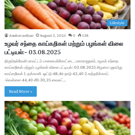
Lifestyle
Anubavasthan
August 3, 2025
0
138
உழவர் சந்தை காய்கறிகள் மற்றும் பழங்கள் விலை
பட்டியல்:- 03.08.2025
திருநெல்வேலி மாவட்டம் பாளையங்கோட்டை, மகாராஜநகர், உழவர் சந்தை
காய்கறிகள் மற்றும் பழங்கள் விலை பட்டியல்:-03.08.2025 கிழமை:-ஞாயிறு
காய்கறிகள் 1.தக்காளி- ஒட்டு-48,46 நாடு-42,40 2.கத்தரிக்காய்
-வெள்ளை-44,40 கீரி-30,25 வைலட்…
Read More »