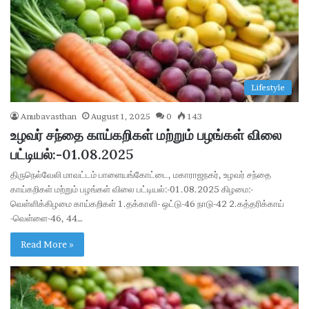
Lifestyle
Anubavasthan
August 1, 2025
0
143
உழவர் சந்தை காய்கறிகள் மற்றும் பழங்கள் விலை
பட்டியல்:-01.08.2025
திருநெல்வேலி மாவட்டம் பாளையங்கோட்டை, மகாராஜநகர், உழவர் சந்தை
காய்கறிகள் மற்றும் பழங்கள் விலை பட்டியல்:-01.08.2025 கிழமை:-
வெள்ளிக்கிழமை காய்கறிகள் 1.தக்காளி- ஒட்டு-46 நாடு-42 2.கத்தரிக்காய்
-வெள்ளை-46, 44…
Read More »