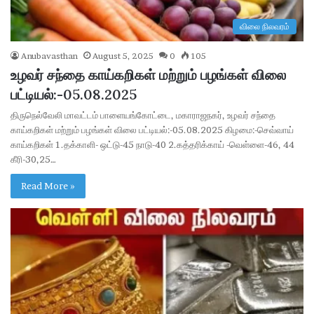
விலை நிலவரம்
Anubavasthan
August 5, 2025
0
105
உழவர் சந்தை காய்கறிகள் மற்றும் பழங்கள் விலை
பட்டியல்:-05.08.2025
திருநெல்வேலி மாவட்டம் பாளையங்கோட்டை, மகாராஜநகர், உழவர் சந்தை
காய்கறிகள் மற்றும் பழங்கள் விலை பட்டியல்:-05.08.2025 கிழமை:-செவ்வாய்
காய்கறிகள் 1.தக்காளி- ஒட்டு-45 நாடு-40 2.கத்தரிக்காய் -வெள்ளை-46, 44
கீரி-30,25…
Read More »