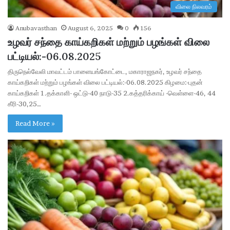
விலை நிலவரம்
Anubavasthan
August 6, 2025
0
156
உழவர் சந்தை காய்கறிகள் மற்றும் பழங்கள் விலை
பட்டியல்:-06.08.2025
திருநெல்வேலி மாவட்டம் பாளையங்கோட்டை, மகாராஜநகர், உழவர் சந்தை
காய்கறிகள் மற்றும் பழங்கள் விலை பட்டியல்:-06.08.2025 கிழமை:-புதன்
காய்கறிகள் 1.தக்காளி- ஒட்டு-40 நாடு-35 2.கத்தரிக்காய் -வெள்ளை-46, 44
கீரி-30,25…
Read More »