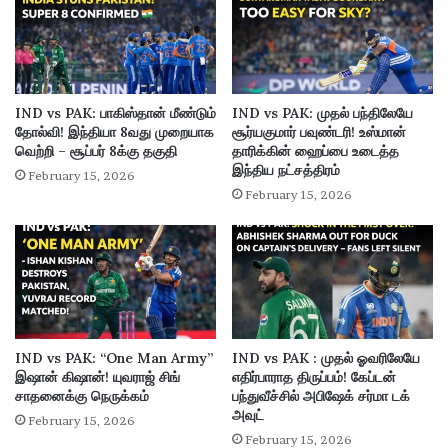
IND vs PAK: பாகிஸ்தான் மீண்டும்
IND vs PAK: முதல் பந்திலேயே
தோல்வி! இந்தியா 8வது முறையாக
சூர்யகுமார் பவுண்டரி! உஸ்மான்
வெற்றி – சூப்பர் 8க்கு தகுதி
தாரிக்கின் ஹைப்பை உடைத்த
இந்திய நட்சத்திரம்
February 15, 2026
February 15, 2026
IND vs PAK: “One Man Army”
IND vs PAK : முதல் ஓவரிலேயே
இஷான் கிஷான்! யுவராஜ் சிங்
எதிர்பாராத திருப்பம்! கேப்டன்
சாதனைக்கு நெருக்கம்
பந்துவீச்சில் அபிஷேக் சர்மா டக்
அவுட்
February 15, 2026
February 15, 2026