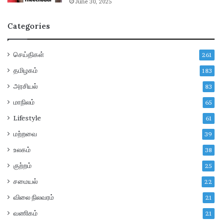
June 30, 2025
போ
து
Categories
வெ
ளி
யா
செய்திகள்
261
கு
ம்
தமிழகம்
183
?
அரசியல்
83
மாநிலம்
65
Lifestyle
61
மற்றவை
39
உலகம்
38
குற்றம்
25
சமையல்
22
விலை நிலவரம்
21
வணிகம்
21