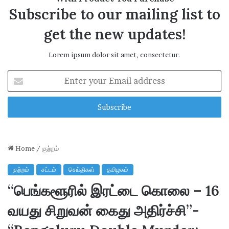
Subscribe to our mailing list to
get the new updates!
Lorem ipsum dolor sit amet, consectetur.
E
n
t
e
r
y
o
u
r
E
m
a
i
l
a