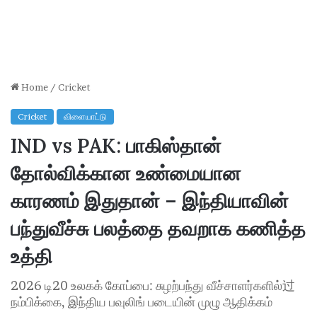
Home
/
Cricket
Cricket
விளையாட்டு
IND vs PAK: பாகிஸ்தான்
தோல்விக்கான உண்மையான
காரணம் இதுதான் – இந்தியாவின்
பந்துவீச்சு பலத்தை தவறாக கணித்த
உத்தி
2026 டி20 உலகக் கோப்பை: சுழற்பந்து வீச்சாளர்களில்过
நம்பிக்கை, இந்திய பவுலிங் படையின் முழு ஆதிக்கம்