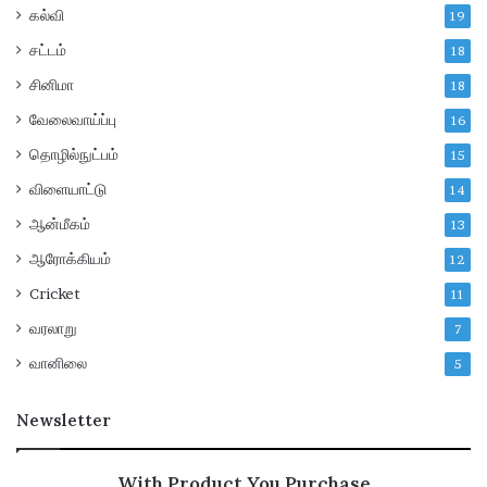
கல்வி
19
சட்டம்
18
சினிமா
18
வேலைவாய்ப்பு
16
தொழில்நுட்பம்
15
விளையாட்டு
14
ஆன்மீகம்
13
ஆரோக்கியம்
12
Cricket
11
வரலாறு
7
வானிலை
5
Newsletter
With Product You Purchase