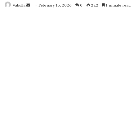
Valiulla
Send
February 15, 2026
0
222
1 minute read
an
email