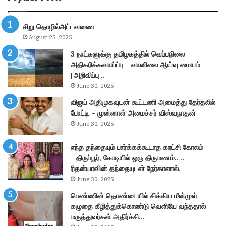
A
ல
தே
வ
சிறு தொழில்அட்டவணை
ர்
ர
August 25, 2025
வு
ம்
:
–
3 நாட்களுக்கு தமிழகத்தில் வெப்பநிலை
மு
1
அதிகரிக்கவாய்ப்பு – வானிலை ஆய்வு மையம்
க்
0
[அறிவிப்பு ..
கி
0
June 30, 2025
ய
ப
விஜய் அதிமுகவுடன் கூட்டணி அமைத்து தேர்தலில்
அ
ட
போட்டி – முன்னாள் அமைச்சர் விஸ்வநாதன்
ப்
ங்
June 30, 2025
டே
க
ட்
ள
!
எந்த தந்தையும் பார்க்கக்கூடாத காட்சி கோலம்
க
அ
_திருப்பூர், கோடியில் ஒரு திருமணம்.. ..
ட
றி
ரிதன்யாவின் தந்தையுடன் நேர்காணல்.
ந்
வி
த
June 30, 2025
ப்
து
பெண்ணின் தொண்டையில் சிக்கிய மீன்முள்
பு
!
கழுதை கீழித்துக்கொண்டு வெளியே வந்ததால்
எ
மருத்துவர்கள் அதிர்ச்சி…
ப்