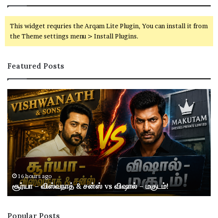
This widget requries the Arqam Lite Plugin, You can install it from
the Theme settings menu > Install Plugins.
Featured Posts
T
த
N
மி
P
ழ்
S
சி
C
னி
G
மா
r
வி
o
ன்
16 hours ago
TNPSC Group 2, 2A தேர்வு: முக்கிய அப்டேட்! அறிவிப்பு
u
2
எப்போது வெளியாகும்?
p
0
2
2
,
6
Popular Posts
2
நி