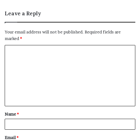
Leave a Reply
Your email address will not be published.
Required fields are
marked
*
C
o
m
m
e
n
t
Name
*
*
Email
*