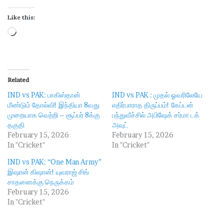
Like this:
L
o
a
d
Related
i
IND vs PAK: பாகிஸ்தான்
IND vs PAK : முதல் ஓவரிலேயே
n
மீண்டும் தோல்வி! இந்தியா 8வது
எதிர்பாராத திருப்பம்! கேப்டன்
g
முறையாக வெற்றி – சூப்பர் 8க்கு
பந்துவீச்சில் அபிஷேக் சர்மா டக்
…
தகுதி
அவுட்
February 15, 2026
February 15, 2026
In "Cricket"
In "Cricket"
IND vs PAK: “One Man Army”
இஷான் கிஷான்! யுவராஜ் சிங்
சாதனைக்கு நெருக்கம்
February 15, 2026
In "Cricket"