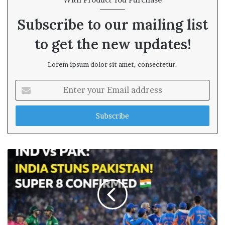
Subscribe to our mailing list
to get the new updates!
Lorem ipsum dolor sit amet, consectetur.
E
n
t
e
r
y
o
u
r
E
m
a
i
l