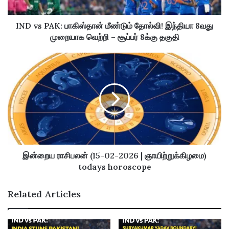
a
d
IND vs PAK: பாகிஸ்தான் மீண்டும் தோல்வி! இந்தியா 8வது
d
முறையாக வெற்றி – சூப்பர் 8க்கு தகுதி
r
e
s
s
இன்றைய ராசிபலன் (15-02-2026 | ஞாயிற்றுக்கிழமை)
todays horoscope
Related Articles