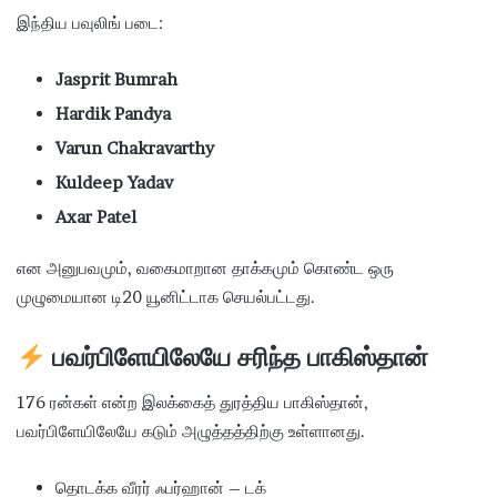
இந்திய பவுலிங் படை:
Jasprit Bumrah
Hardik Pandya
Varun Chakravarthy
Kuldeep Yadav
Axar Patel
என அனுபவமும், வகைமாறான தாக்கமும் கொண்ட ஒரு
முழுமையான டி20 யூனிட்டாக செயல்பட்டது.
பவர்பிளேயிலேயே சரிந்த பாகிஸ்தான்
176 ரன்கள் என்ற இலக்கைத் துரத்திய பாகிஸ்தான்,
பவர்பிளேயிலேயே கடும் அழுத்தத்திற்கு உள்ளானது.
தொடக்க வீரர் ஃபர்ஹான் – டக்