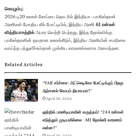
கொழும்பு:
2026 டி20 உலகக் கோப்பை தொடரில் இந்தியா–பாகிஸ்தான்
அணிகள் மோதிய லீக் போட்டியில், இந்திய அணி
61 ரன்கள்
வித்தியாசத்தில்
அபார வெற்றி பெற்றது. இந்த தோல்விக்கு
பாகிஸ்தானின் தவறான கணக்கீடும், இந்திய அணியின் சமநிலை
வாய்ந்த பந்துவீச்சும்தான் முக்கிய காரணங்களாக அமைந்தன.
Related Articles
“VAR சர்ச்சை: அட்லெடிகோ போட்டிக்குப் பிறகு
ஆர்சனல் கோபம் நியாயமா?”
April 30, 2026
ஹர்திக் பாண்டியாவின் வருத்தம்! “244 ரன்கள்
எடுத்தும் முடியவில்லை –MI தோல்வி காரணம்
என்ன?”
April 30, 2026