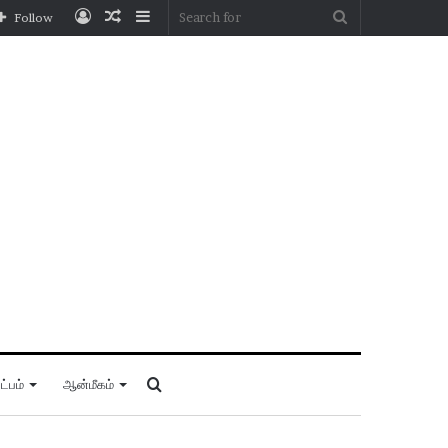
Log
Random
Sidebar
Search
Follow
In
Article
for
Search
்பம்
ஆன்மீகம்
for