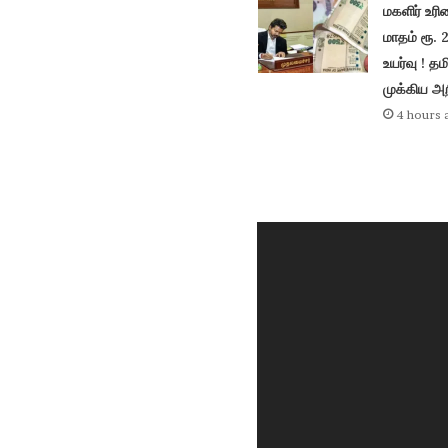
மகளிர் உ
மாதம் ரூ.
உயர்வு ! த
முக்கிய அறி
4 hours 
Video
Player