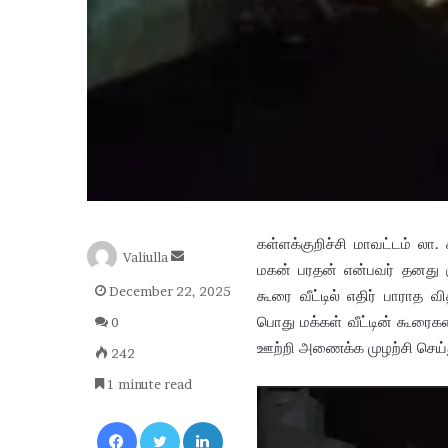
கள்ளக்குறிச்சி மாவட்டம் லா. 
S
Valiulla
மகன் பரதன் என்பவர் தனது கு
e
December 22, 2025
கூரை வீட்டில் எதிர் பாராத
n
d
பொது மக்கள் வீட்டின் கூர
0
a
ஊற்றி அணைக்க முழற்சி செய்தும
242
n
e
1 minute read
Video
m
Facebook
Twitter
LinkedIn
Player
a
i