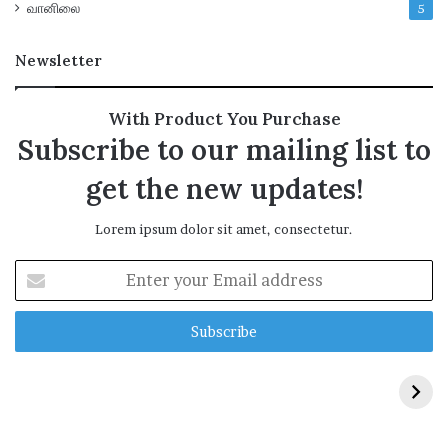
வானிலை
5
Newsletter
With Product You Purchase
Subscribe to our mailing list to
get the new updates!
Lorem ipsum dolor sit amet, consectetur.
E
n
t
e
r
y
o
u
r