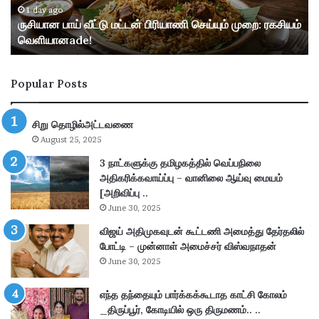
ட்
ப்
1 day ago
ருசியான பாய் வீட்டு மட்டன் பிரியாணி செய்யும் முறை: ரகசியம்
டு
பு
வெளியானade!
ம
ச்
ட்
ச
ட
ய்
Popular Posts
ன்
தி
பி
:
ரி
I
சிறு தொழில்அட்டவணை
யா
B
August 25, 2025
ணி
P
செ
S
3 நாட்களுக்கு தமிழகத்தில் வெப்பநிலை
ய்
P
அதிகரிக்கவாய்ப்பு – வானிலை ஆய்வு மையம்
யு
O
[அறிவிப்பு ..
ம்
2
June 30, 2025
மு
0
விஜய் அதிமுகவுடன் கூட்டணி அமைத்து தேர்தலில்
றை
2
போட்டி – முன்னாள் அமைச்சர் விஸ்வநாதன்
:
6
June 30, 2025
ர
ஆ
க
ட்
சி
எந்த தந்தையும் பார்க்கக்கூடாத காட்சி கோலம்
சே
ய
_திருப்பூர், கோடியில் ஒரு திருமணம்.. ..
ர்