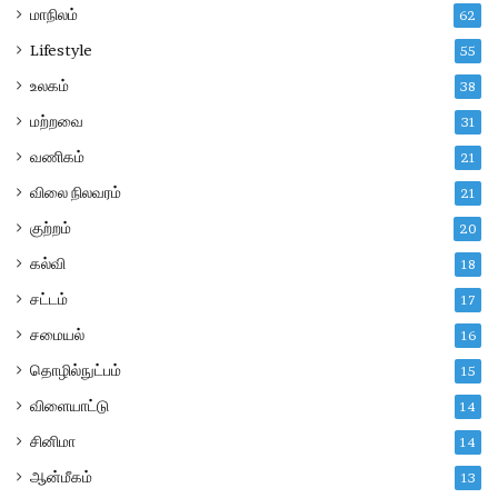
மாநிலம்
62
Lifestyle
55
உலகம்
38
மற்றவை
31
வணிகம்
21
விலை நிலவரம்
21
குற்றம்
20
கல்வி
18
சட்டம்
17
சமையல்
16
தொழில்நுட்பம்
15
விளையாட்டு
14
சினிமா
14
ஆன்மீகம்
13