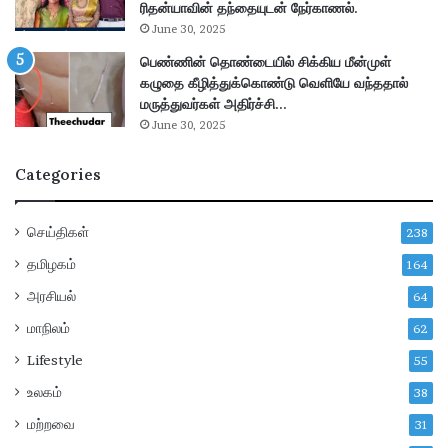
ம்
ரிதன்யாவின் தந்தையுடன் நேர்காணல்.
ப்
வெ
பு
June 30, 2025
ளி
–
பெண்ணின் தொண்டையில் சிக்கிய மீன்முள்
யா
மு
கழுதை கீழித்துக்கொண்டு வெளியே வந்ததால்
ன
ழு
மருத்துவர்கள் அதிர்ச்சி…
a
வி
June 30, 2025
d
வ
e
ர
Categories
!
ங்
க
ள்
செய்திகள்
238
!
தமிழகம்
164
அரசியல்
64
மாநிலம்
62
Lifestyle
55
உலகம்
38
மற்றவை
31