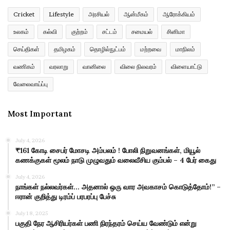
Cricket
Lifestyle
அரசியல்
ஆன்மீகம்
ஆரோக்கியம்
உலகம்
கல்வி
குற்றம்
சட்டம்
சமையல்
சினிமா
செய்திகள்
தமிழகம்
தொழில்நுட்பம்
மற்றவை
மாநிலம்
வணிகம்
வரலாறு
வானிலை
விலை நிலவரம்
விளையாட்டு
வேலைவாய்ப்பு
Most Important
July 4, 2026
₹161 கோடி சைபர் மோசடி அம்பலம் ! போலி நிறுவனங்கள், மியூல்
கணக்குகள் மூலம் நாடு முழுவதும் வலைவீசிய கும்பல் – 4 பேர் கைது
July 4, 2026
நாங்கள் நல்லவர்கள்… அதனால் ஒரு வார அவகாசம் கொடுத்தோம்!” –
ஈரான் குறித்து டிரம்ப் பரபரப்பு பேச்சு
July 18, 2025
பகுதி நேர ஆசிரியர்கள் பணி நிரந்தரம் செய்ய வேண்டும் என்று