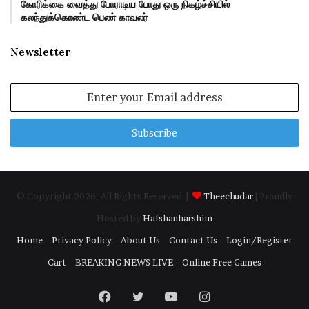
கோரிக்கை வைத்து போராடிய போது ஒரு நிகழ்ச்சியில்
கலந்துக்கொண்ட பெண் காவலர்
Newsletter
Enter
your
Email
address
© Copyright 2026, All Rights Reserved |
Theechudar
| Proudly
Hosted by
Hafshanharshim
Home
Privacy Policy
About Us
Contact Us
Login/Register
Cart
BREAKING NEWS LIVE
Online Free Games
Facebook
Twitter
YouTube
Instagram