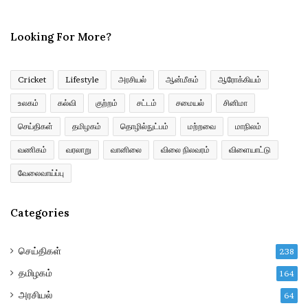
E
m
Looking For More?
a
i
l
a
Cricket
Lifestyle
அரசியல்
ஆன்மீகம்
ஆரோக்கியம்
d
உலகம்
கல்வி
குற்றம்
சட்டம்
சமையல்
சினிமா
d
r
செய்திகள்
தமிழகம்
தொழில்நுட்பம்
மற்றவை
மாநிலம்
e
வணிகம்
வரலாறு
வானிலை
விலை நிலவரம்
விளையாட்டு
s
s
வேலைவாய்ப்பு
Categories
செய்திகள்
238
தமிழகம்
164
அரசியல்
64