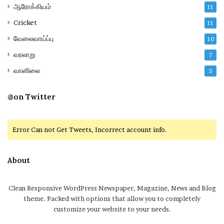
ஆரோக்கியம்
11
Cricket
11
வேலைவாய்ப்பு
10
வரலாறு
7
வானிலை
5
@on Twitter
Error Can not Get Tweets, Incorrect account info.
About
Clean Responsive WordPress Newspaper, Magazine, News and Blog
theme. Packed with options that allow you to completely
customize your website to your needs.