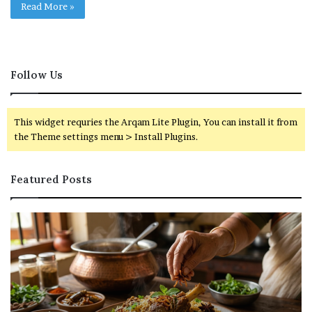
Read More »
Follow Us
This widget requries the Arqam Lite Plugin, You can install it from
the Theme settings menu > Install Plugins.
Featured Posts
ரு
வ
சி
ங்
யா
கி
ன
வ
பா
ல
ய்
வ
வீ
ய்