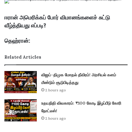
ஈரான் அமெரிக்கப் போர் விமானங்களைச் சுட்டு
வீழ்த்தியது எப்படி?
தெஹ்ரான்:
Related Articles
விஜய்–திமுக மோதல் தீவிரம்! அரசியல் களம்
மீண்டும் சூடுபிடித்தது
2 hours ago
உதயநிதி விவகாரம்: ₹100 கோடி இழப்பீடு கோரி
நோட்டீஸ்!
2 hours ago