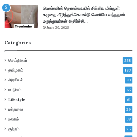
தி
தி
பெண்ணின் தொண்டையில் சிக்கிய மீன்முள்
ர்
மு
கழுதை கீழித்துக்கொண்டு வெளியே வந்ததால்
ப்
க
மருத்துவர்கள் அதிர்ச்சி…
பு
பு
June 30, 2025
!
ற
க்
Categories
க
ண
ப்
செய்திகள்
258
பு
!
தமிழகம்
183
அரசியல்
83
மாநிலம்
65
Lifestyle
61
மற்றவை
39
உலகம்
38
குற்றம்
25