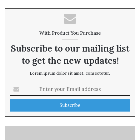
With Product You Purchase
Subscribe to our mailing list
to get the new updates!
Lorem ipsum dolor sit amet, consectetur.
E
n
t
e
r
y
o
u
r