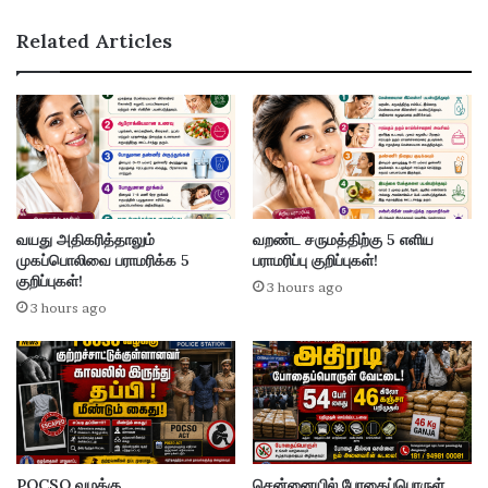
Related Articles
வயது அதிகரித்தாலும்
வறண்ட சருமத்திற்கு 5 எளிய
முகப்பொலிவை பராமரிக்க 5
பராமரிப்பு குறிப்புகள்!
குறிப்புகள்!
3 hours ago
3 hours ago
POCSO வழக்கு
சென்னையில் போதைப்பொருள்