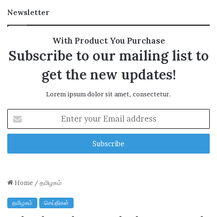
Newsletter
With Product You Purchase
Subscribe to our mailing list to
get the new updates!
Lorem ipsum dolor sit amet, consectetur.
E
n
t
e
r
y
o
u
r
E
m