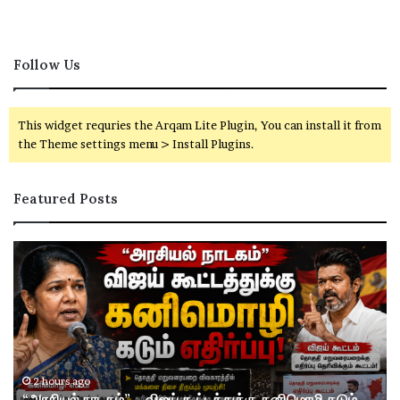
Follow Us
This widget requries the Arqam Lite Plugin, You can install it from
the Theme settings menu > Install Plugins.
Featured Posts
“
த
அ
கு
ர
தி
சி
ம
ய
று
ல்
வ
நா
ர
ட
ய
2 hours ago
“அரசியல் நாடகம்” – விஜய் கூட்டத்துக்கு கனிமொழி கடும்