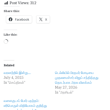
Post Views:
312
Share this:
Facebook
X
Like this:
L
o
a
d
Related
i
வரலாற்றில் இன்று….
டெல்லியில் பிரதமர் மோடியை
n
July 4, 2025
முதலமைச்சர் விஜய் சந்தித்தது
g
In "செய்திகள்"
தொடர்பாக அரசு விளக்கம்
…
May 27, 2026
In "அரசியல்"
வளைகுடாப் போர் பதற்றம்:
எரிபொருள் விநியோகம் குறித்து