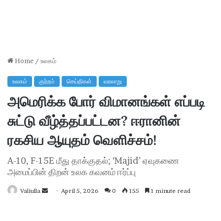
Home
/
உலகம்
உலகம்
குற்றம்
செய்திகள்
வரலாறு
அமெரிக்க போர் விமானங்கள் எப்படி
சுட்டு வீழ்த்தப்பட்டன? ஈரானின்
ரகசிய ஆயுதம் வெளிச்சம்!
A-10, F-15E மீது தாக்குதல்; ‘Majid’ ஏவுகணை
அமைப்பின் திறன் உலக கவனம் ஈர்ப்பு
Valiulla
Send
April 5, 2026
0
155
1 minute read
an
email