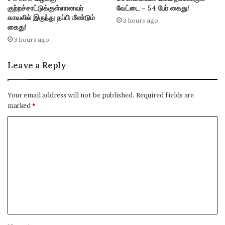
குற்றச்சாட்டுக்குள்ளானவர்
வேட்டை – 54 பேர் கைது!
காவலில் இருந்து தப்பி மீண்டும்
3 hours ago
கைது!
3 hours ago
Leave a Reply
Your email address will not be published.
Required fields are
marked
*
C
o
m
m
e
n
t