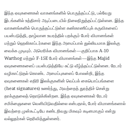
இந்த ஏவுகணைகள் வாகனங்களில் பொருத்தப்பட்டு, பல்வேறு
இடங்களில் உத்திசார் அடிப்படையில் நிலைநிறுத்தப்பட்டுள்ளன. இந்த
வாகனங்களில் பொருத்தப்பட்டுள்ள கண்காணிப்புக் கருவிகளைப்
பயன்படுத்தி, தாழ்வான உயரத்தில் பறக்கும் போர் விமானங்கள்
மற்றும் ஹெலிகாப்டர்களை இந்த அமைப்பால் துல்லியமாக இலக்கு
வைக்க முடியும். அமெரிக்க விமானங்கள்—குறிப்பாக A-10
Warthog மற்றும் F-15E போர் விமானங்கள்—இந்த Majid
ஏவுகணைகளைப் பயன்படுத்தியே சுட்டு வீழ்த்தப்பட்டுள்ளன. ரேடார்
வழிகாட்டுதல் கொண்ட அமைப்புகளைப் போலன்றி, இந்த
ஏவுகணைகள் எதிரி இலக்குகளின் வெப்பக் கையொப்பங்களை
(heat signatures) உணர்ந்து, அவற்றைத் துரத்திச் சென்று
தாக்குதலைத் தொடுக்கின்றன. இந்த ஏவுகணைகள் ரேடார்
சமிக்ஞைகளை வெளியிடுவதில்லை என்பதால், போர் விமானங்களால்
இவற்றை முன்கூட்டியே கண்டறிவது மிகவும் கடினமாகும் என்று
வல்லுநர்கள் தெரிவித்துள்ளனர்.