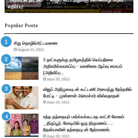
க
ற
எதிர்ப்பு!
ம்
வி
”
வ
–
கா
Popular Posts
வி
ர
ஜ
ம்
ய்
:
சிறு தொழில்அட்டவணை
கூ
வி
August 25, 2025
ட்
ஜ
ட
ய்
3 நாட்களுக்கு தமிழகத்தில் வெப்பநிலை
த்
கூ
அதிகரிக்கவாய்ப்பு – வானிலை ஆய்வு மையம்
து
ட்
[அறிவிப்பு ..
க்
ட
June 30, 2025
கு
த்
விஜய் அதிமுகவுடன் கூட்டணி அமைத்து தேர்தலில்
க
து
போட்டி – முன்னாள் அமைச்சர் விஸ்வநாதன்
னி
க்
June 30, 2025
மொ
கு
ழி
தி
க
எந்த தந்தையும் பார்க்கக்கூடாத காட்சி கோலம்
மு
டு
_திருப்பூர், கோடியில் ஒரு திருமணம்.. ..
க
ம்
ரிதன்யாவின் தந்தையுடன் நேர்காணல்.
,
எ
அ
June 30, 2025