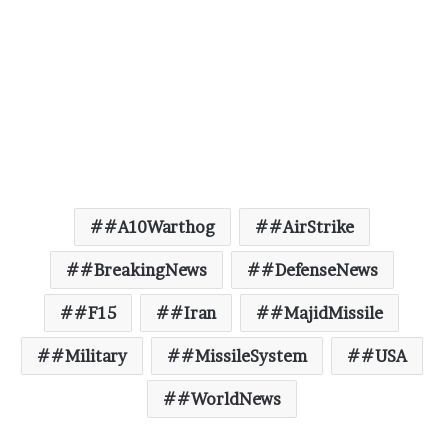
#A10Warthog
#AirStrike
#BreakingNews
#DefenseNews
#F15
#Iran
#MajidMissile
#Military
#MissileSystem
#USA
#WorldNews