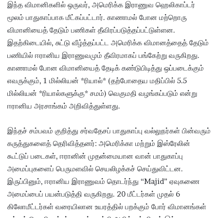
இந்த விமானிகளில் ஒருவர், அமெரிக்க இராணுவ ஹெலிகாப்டர்
மூலம் பாதுகாப்பாக மீட்கப்பட்டார். காணாமல் போன மற்றொரு
விமானியைத் தேடும் பணிகள் தீவிரப்படுத்தப்பட்டுள்ளன.
இதற்கிடையில், சுட்டு வீழ்த்தப்பட்ட அமெரிக்க விமானத்தைத் தேடும்
பணியில் ஈரானிய இராணுவமும் தீவிரமாகப் பங்கேற்று வருகிறது.
காணாமல் போன விமானியைத் தேடிக் கண்டுபிடித்து ஒப்படைக்கும்
எவருக்கும், 1 மில்லியன் *ரியால்* (தற்போதைய மதிப்பில் 5.5
மில்லியன் *ரியால்களுக்கு* சமம்) வெகுமதி வழங்கப்படும் என்று
ஈரானிய அரசாங்கம் அறிவித்துள்ளது.
இந்தச் சம்பவம் குறித்து சர்வதேசப் பாதுகாப்பு வல்லுநர்கள் பின்வரும்
கருத்துகளைத் தெரிவித்தனர்: அமெரிக்கா மற்றும் இஸ்ரேலின்
கூட்டுப் படைகள், ஈரானின் முதன்மையான வான் பாதுகாப்பு
அமைப்புகளைப் பெருமளவில் செயலிழக்கச் செய்துவிட்டன.
இருப்பினும், ஈரானிய இராணுவம் தொடர்ந்து “Majid” ஏவுகணை
அமைப்பைப் பயன்படுத்தி வருகிறது. 20 மீட்டர்கள் முதல் 6
கிலோமீட்டர்கள் வரையிலான உயரத்தில் பறக்கும் போர் விமானங்கள்