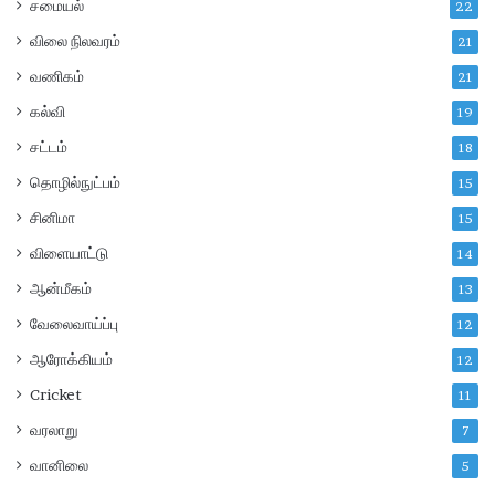
சமையல்
22
விலை நிலவரம்
21
வணிகம்
21
கல்வி
19
சட்டம்
18
தொழில்நுட்பம்
15
சினிமா
15
விளையாட்டு
14
ஆன்மீகம்
13
வேலைவாய்ப்பு
12
ஆரோக்கியம்
12
Cricket
11
வரலாறு
7
வானிலை
5