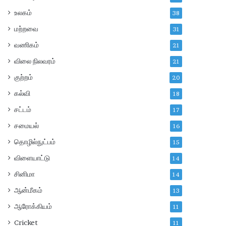
உலகம்
38
மற்றவை
31
வணிகம்
21
விலை நிலவரம்
21
குற்றம்
20
கல்வி
18
சட்டம்
17
சமையல்
16
தொழில்நுட்பம்
15
விளையாட்டு
14
சினிமா
14
ஆன்மீகம்
13
ஆரோக்கியம்
11
Cricket
11