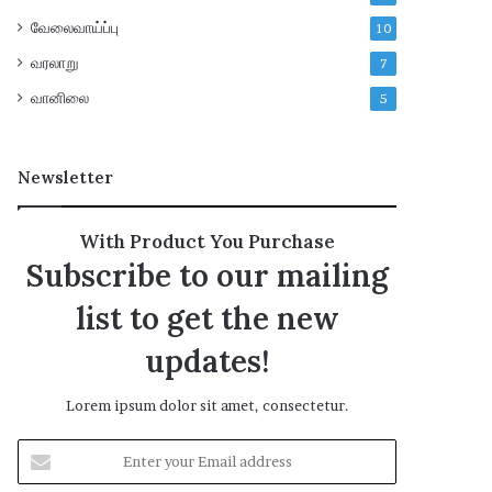
வேலைவாய்ப்பு
10
வரலாறு
7
வானிலை
5
Newsletter
With Product You Purchase
Subscribe to our mailing
list to get the new
updates!
Lorem ipsum dolor sit amet, consectetur.
E
n