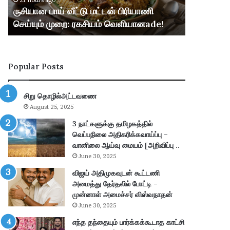
21 hours ago
21 hours ag
ட்
ப்
ருசியான பாய் வீட்டு மட்டன் பிரியாணி
வங்கி வேல
டு
பு
செய்யும் முறை: ரகசியம் வெளியானade!
2026 ஆட்சே
ம
ச்
ட்
செ
ட
ய்
ன்
தி
Popular Posts
பி
:
ரி
I
யா
B
சிறு தொழில்அட்டவணை
ணி
P
August 25, 2025
செ
S
ய்
P
3 நாட்களுக்கு தமிழகத்தில்
யு
O
வெப்பநிலை அதிகரிக்கவாய்ப்பு –
ம்
2
வானிலை ஆய்வு மையம் [அறிவிப்பு ..
மு
0
June 30, 2025
றை
2
விஜய் அதிமுகவுடன் கூட்டணி
:
6
அமைத்து தேர்தலில் போட்டி –
ர
ஆ
முன்னாள் அமைச்சர் விஸ்வநாதன்
க
ட்
June 30, 2025
சி
சே
ய
ர்
எந்த தந்தையும் பார்க்கக்கூடாத காட்சி
ம்
ப்