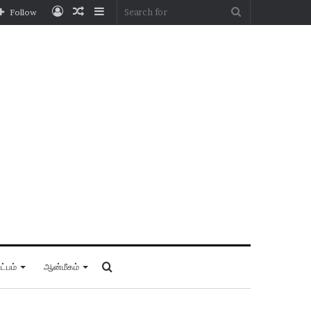
Log
Random
Sidebar
Search
Follow
In
Article
for
Search
்பம்
ஆன்மீகம்
for