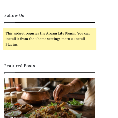
Follow Us
This widget requries the Arqam Lite Plugin, You can
install it from the Theme settings menu > Install
Plugins.
Featured Posts
ரு
வ
சி
ங்
யா
கி
ன
வே
பா
லை
ய்
வா
வீ
ய்
r