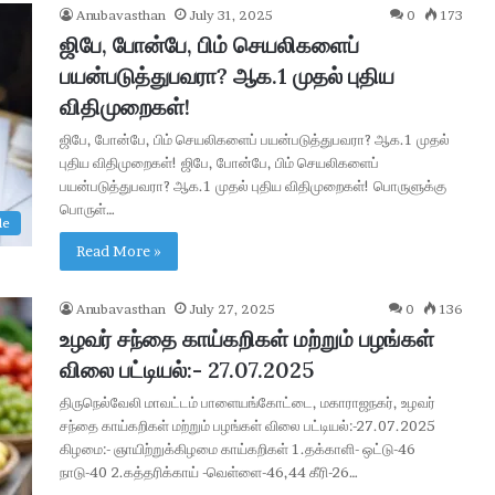
க
Anubavasthan
July 31, 2025
0
173
ள்
ஜிபே, போன்பே, பிம் செயலிகளைப்
–
பயன்படுத்துபவரா? ஆக.1 முதல் புதிய
ஆ
விதிமுறைகள்!
க
ஸ்
ஜிபே, போன்பே, பிம் செயலிகளைப் பயன்படுத்துபவரா? ஆக.1 முதல்
ட்
புதிய விதிமுறைகள்! ஜிபே, போன்பே, பிம் செயலிகளைப்
8
பயன்படுத்துபவரா? ஆக.1 முதல் புதிய விதிமுறைகள்! பொருளுக்கு
மு
பொருள்…
le
த
ல்
Read More »
வி
ண்
Anubavasthan
July 27, 2025
0
136
ண
உழவர் சந்தை காய்கறிகள் மற்றும் பழங்கள்
ப்
ப
விலை பட்டியல்:- 27.07.2025
ங்
திருநெல்வேலி மாவட்டம் பாளையங்கோட்டை, மகாராஜநகர், உழவர்
க
சந்தை காய்கறிகள் மற்றும் பழங்கள் விலை பட்டியல்:-27.07.2025
ள்
கிழமை:- ஞாயிற்றுக்கிழமை காய்கறிகள் 1.தக்காளி- ஒட்டு-46
நாடு-40 2.கத்தரிக்காய் -வெள்ளை-46,44 கீரி-26…