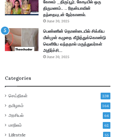
கோலம் _திருப்பூர், கோடியில் ஒரு
வெ
பு
திருமணம்.. .. ரிதன்யாவின்
ளி
–
தந்தையுடன் நேர்காணல்.
யா
மு
June 30, 2025
ன
ழு
பெண்ணின் தொண்டையில் சிக்கிய
a
வி
மீன்முள் கழுதை கீழித்துக்கொண்டு
d
வ
வெளியே வந்ததால் மருத்துவர்கள்
e
ர
அதிர்ச்சி…
!
ங்
June 30, 2025
க
ள்
!
Categories
செய்திகள்
238
தமிழகம்
164
அரசியல்
64
மாநிலம்
62
Lifestyle
55