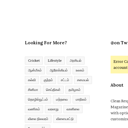
Looking For More?
@on Tw
Cricket
Lifestyle
அரசியல்
Error C
account 
ஆன்மீகம்
ஆரோக்கியம்
உலகம்
கல்வி
குற்றம்
சட்டம்
சமையல்
About
சினிமா
செய்திகள்
தமிழகம்
தொழில்நுட்பம்
மற்றவை
மாநிலம்
Clean Re
Magazine
வணிகம்
வரலாறு
வானிலை
with opti
விலை நிலவரம்
விளையாட்டு
customize