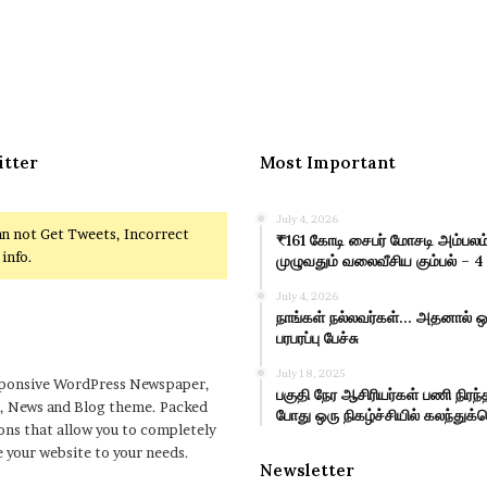
itter
Most Important
July 4, 2026
an not Get Tweets, Incorrect
₹161 கோடி சைபர் மோசடி அம்பலம்
info.
முழுவதும் வலைவீசிய கும்பல் – 4
July 4, 2026
நாங்கள் நல்லவர்கள்… அதனால் ஒர
பரபரப்பு பேச்சு
July 18, 2025
sponsive WordPress Newspaper,
பகுதி நேர ஆசிரியர்கள் பணி நிர
, News and Blog theme. Packed
போது ஒரு நிகழ்ச்சியில் கலந்து
ons that allow you to completely
 your website to your needs.
Newsletter