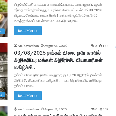
u
திருநெல்வேலி மாவட்டம் பாளையங்கோட்டை, மகாராஜநகர், உழவர்
்கிய
& Junior Executive பணியிடங்கள் –
i
சந்தை காய்கறிகள் மற்றும் பழங்கள் விலை பட்டியல்:-05.08.2025
ஆகஸ்ட் 8 முதல் விண்ணப்பங்கள்
t
கிழமை:-செவ்வாய் காய்கறிகள் 1.தக்காளி- ஒட்டு-45 நாடு-40
m
2.கத்தரிக்காய் -வெள்ளை-46, 44 கீரி-30,25…
e
n
Read More »
ம்
t
2
0
Anubavasthan
August 3, 2025
0
142
2
03/08/2025 தங்கம் விலை ஒரே நாளில்
6
அதிகரிப்பு: மக்கள் அதிர்ச்சி. வியாபாரிகள்
:
மகிழ்ச்சி .
3
8
தங்கம் விலை ஒரே நாளில் பவுனுக்கு ரூ.1,120 அதிகரிப்பு: மக்கள்
9
அதிர்ச்சி. வியாபாரிகள் மகிழ்ச்சி . வார இறுதி நாளில் எகிறியது
M
தங்கம் விலை…
a
n
le
Read More »
a
g
Anubavasthan
August 3, 2025
0
137
e
r