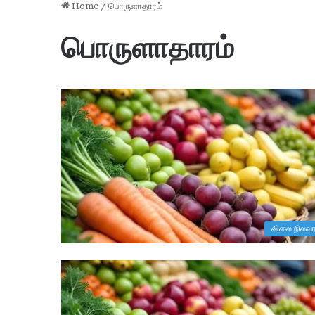
Home
/
பொருளாதாரம்
பொருளாதாரம்
ம
விலை நிலவர
க
ளி
ர்
உ
ரி
2 hours ago
மை
uitment 2026 : 6,715
மகளிர் உரிமைத் தொகை மாதம்