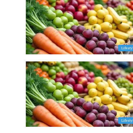
மி
ழ
க
அ
ர
சு
மு
Lifesty
க்
கி
ய
அ
றி
வி
ப்
பு
…
!
!
!
Lifesty